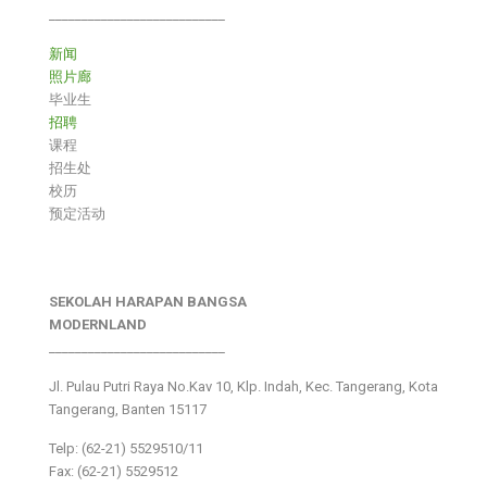
___________________________
新闻
照片廊
毕业生
招聘
课程
招生处
校历
预定活动
SEKOLAH HARAPAN BANGSA
MODERNLAND
___________________________
Jl. Pulau Putri Raya No.Kav 10, Klp. Indah, Kec. Tangerang, Kota
Tangerang, Banten 15117
Telp: (62-21) 5529510/11
Fax: (62-21) 5529512