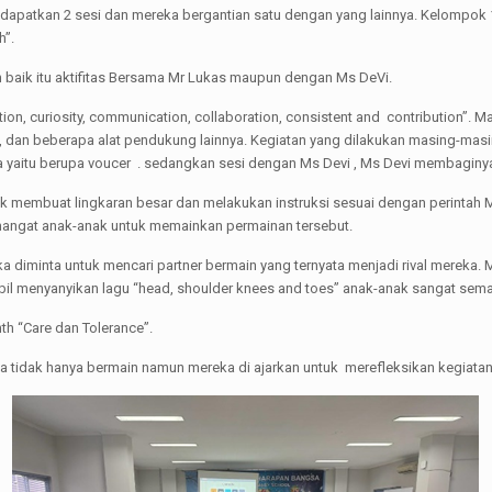
apatkan 2 sesi dan mereka bergantian satu dengan yang lainnya. Kelompok 1-
h”.
baik itu aktifitas Bersama Mr Lukas maupun dengan Ms DeVi.
ion, curiosity, communication, collaboration, consistent and contribution”. 
fia, dan beberapa alat pendukung lainnya. Kegiatan yang dilakukan masing-ma
yaitu berupa voucer . sedangkan sesi dengan Ms Devi , Ms Devi membaginya
k membuat lingkaran besar dan melakukan instruksi sesuai dengan perintah M
angat anak-anak untuk memainkan permainan tersebut.
diminta untuk mencari partner bermain yang ternyata menjadi rival mereka. 
il menyanyikan lagu “head, shoulder knees and toes” anak-anak sangat sem
th “Care dan Tolerance”.
tidak hanya bermain namun mereka di ajarkan untuk merefleksikan kegiatan t