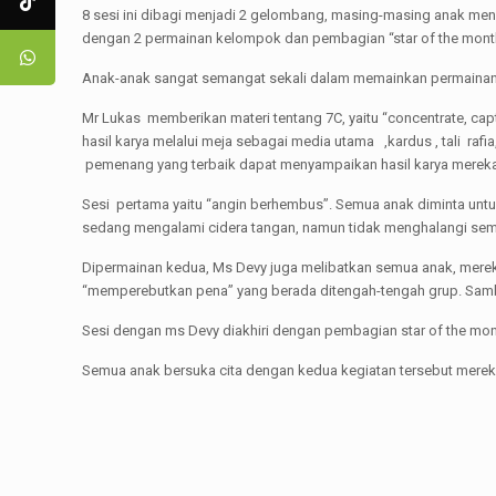
8 sesi ini dibagi menjadi 2 gelombang, masing-masing anak mend
dengan 2 permainan kelompok dan pembagian “star of the mont
Anak-anak sangat semangat sekali dalam memainkan permainan 
Mr Lukas memberikan materi tentang 7C, yaitu “concentrate, capt
hasil karya melalui meja sebagai media utama ,kardus , tali ra
pemenang yang terbaik dapat menyampaikan hasil karya mereka 
Sesi pertama yaitu “angin berhembus”. Semua anak diminta untu
sedang mengalami cidera tangan, namun tidak menghalangi sem
Dipermainan kedua, Ms Devy juga melibatkan semua anak, mereka 
“memperebutkan pena” yang berada ditengah-tengah grup. Samb
Sesi dengan ms Devy diakhiri dengan pembagian star of the mon
Semua anak bersuka cita dengan kedua kegiatan tersebut mereka 