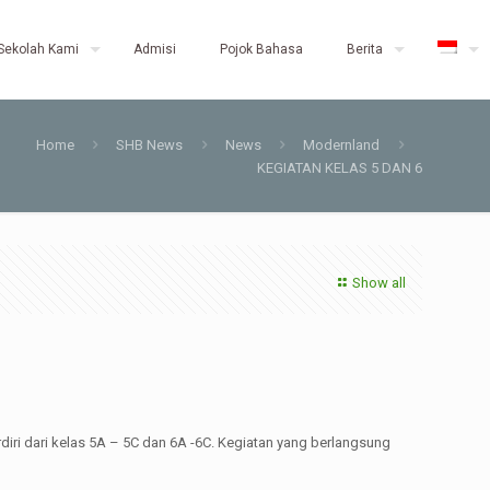
Sekolah Kami
Admisi
Pojok Bahasa
Berita
Home
SHB News
News
Modernland
KEGIATAN KELAS 5 DAN 6
Show all
diri dari kelas 5A – 5C dan 6A -6C. Kegiatan yang berlangsung