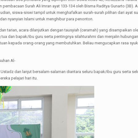
 pembacaan Surah Ali Imran ayat 133-134 oleh Bisma Raditya Gunarto (3B). A
ian, siswa-siswi tampil untuk menghafalkan surah-surah pilihan dari ayat suc
an nyanyian Islami untuk menghibur para penonton.
an tarian, acara dilanjutkan dengan tausyiah (ceramah) yang disampaikan oleh
ua dan bapak/ibu guru serta pentingnya silahturahmi dan menjalin hubungan
uan kepada orang-orang yang membutuhkan. Beliau mengucapkan rasa syukur a
suhan Al-
Ustadz dan lanjut bersalam-salaman diantara seluru bapak/ibu guru serta sel
ka pelajari hari itu.