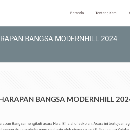
Beranda
Tentang Kami
ARAPAN BANGSA MODERNHILL 2024
 HARAPAN BANGSA MODERNHILL 202
arapan Bangsa mengikuti acara Halal Bihalal di sekolah. Acara ini bertujuan 
mbacaan doa pembuka yang dipimpin oleh siswa kelas 4B, Nerazzurra Yutaka