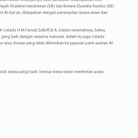
isyah Shailene Hendrawan (3A) dan Breena Elvaretta Rumbo (3B)
i Al-Qur’an, dilanjutkan dengan penampilan siswa-siswi dari
 Ustadz H.M.Farizal Zulkifli.B.A. Dalam ceramahnya, beliau
 yang baik dengan sesama manusia. Selain itu juga Ustadz
tas donasi yang telah dikirimkan ke yayasan panti asuhan Al-
uruh siswa yang hadir. Semua siswa-siswi menikmati acara