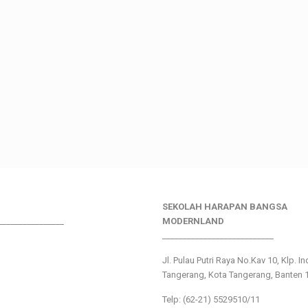
SEKOLAH HARAPAN BANGSA
________________
MODERNLAND
___________________________
Jl. Pulau Putri Raya No.Kav 10, Klp. I
Tangerang, Kota Tangerang, Banten 
Telp: (62-21) 5529510/11