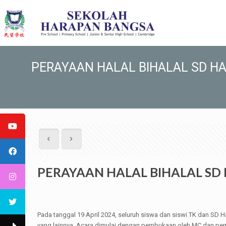
PERAYAAN HALAL BIHALAL SD H
PERAYAAN HALAL BIHALAL SD
Pada tanggal 19 April 2024, seluruh siswa dan siswi TK dan SD H
yang lainnya. Acara dimulai dengan pembukaan oleh MC dan pe