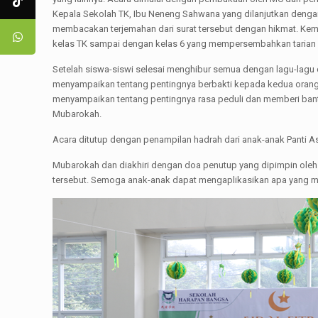
Kepala Sekolah TK, Ibu Neneng Sahwana yang dilanjutkan dengan
membacakan terjemahan dari surat tersebut dengan hikmat. Kemud
kelas TK sampai dengan kelas 6 yang mempersembahkan tarian d
Setelah siswa-siswi selesai menghibur semua dengan lagu-lagu d
menyampaikan tentang pentingnya berbakti kepada kedua orang t
menyampaikan tentang pentingnya rasa peduli dan memberi bant
Mubarokah.
Acara ditutup dengan penampilan hadrah dari anak-anak Panti A
Mubarokah dan diakhiri dengan doa penutup yang dipimpin oleh 
tersebut. Semoga anak-anak dapat mengaplikasikan apa yang mere