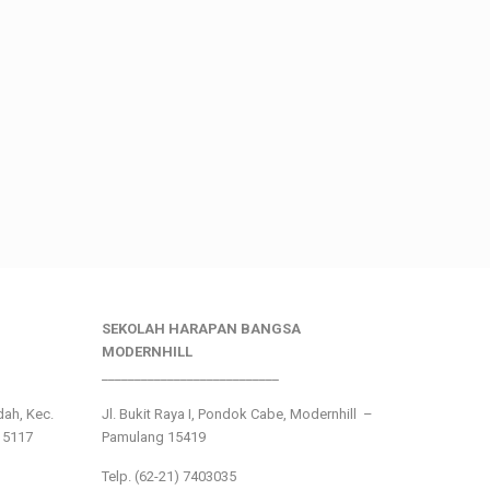
SEKOLAH HARAPAN BANGSA
MODERNHILL
___________________________
ndah, Kec.
Jl. Bukit Raya I, Pondok Cabe, Modernhill –
15117
Pamulang 15419
Telp. (62-21) 7403035