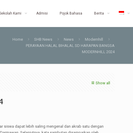
Sekolah Kami
Admisi
Pojok Bahasa
Berita
Home
SHB News
News
Modernhill
PERAYAAN HALAL BIHALAL SD HARAPAN BANGSA
MODERNHILL 2024
Show all
4
agar siswa dapat lebih saling mengenal dan akrab satu dengan
 Darmawan. Selanjutnya, kata sambutan disampaikan oleh