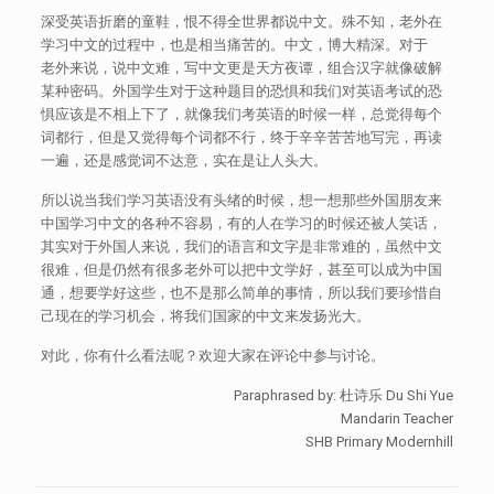
深受英语折磨的童鞋，恨不得全世界都说中文。殊不知，老外在
学习中文的过程中，也是相当痛苦的。中文，博大精深。对于
老外来说，说中文难，写中文更是天方夜谭，组合汉字就像破解
某种密码。外国学生对于这种题目的恐惧和我们对英语考试的恐
惧应该是不相上下了，就像我们考英语的时候一样，总觉得每个
词都行，但是又觉得每个词都不行，终于辛辛苦苦地写完，再读
一遍，还是感觉词不达意，实在是让人头大。
所以说当我们学习英语没有头绪的时候，想一想那些外国朋友来
中国学习中文的各种不容易，有的人在学习的时候还被人笑话，
其实对于外国人来说，我们的语言和文字是非常难的，虽然中文
很难，但是仍然有很多老外可以把中文学好，甚至可以成为中国
通，想要学好这些，也不是那么简单的事情，所以我们要珍惜自
己现在的学习机会，将我们国家的中文来发扬光大。
对此，你有什么看法呢？欢迎大家在评论中参与讨论。
Paraphrased by: 杜诗乐 Du Shi Yue
Mandarin Teacher
SHB Primary Modernhill