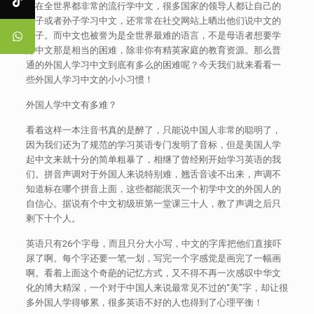
现在全世界都非常的流行学中文，很多国家的领导人都让自己的
孩子或者孙子学习中文，还常常在社交网站上晒出他们说中文的
样子。而中文也被誉为是全世界最难的语言，不是母语者想要学
好中文那是相当的困难，除非你有精英家庭的教育资源。那么普
通的外国人学习中文到底有多么的困难呢？今天我们就来看看一
些外国人学习中文的小小习惯！
外国人学中文有多难？
看着这样一本注音书真的是醉了，只能说中国人非常的聪明了，
因为我们还为了规范的学习英语专门发明了音标，但是美国人学
起中文来就十分的简单粗暴了，相继了曾经刚开始学习英语的我
们。拼音声调对于外国人来说特别难，翘舌音读不出来，声调不
知道标在哪个拼音上面，这些都能泯灭一个初学中文的外国人的
自信心。据说有个中文初级班第一堂课三十人，教了声调之后只
剩下十个人。
英语只有26个字母，而且只分大小写，中文的字库把他们直接吓
尿了啊。每个字还要一笔一划，写完一个字感觉是画完了一幅画
啊。看着上面这个奇葩的记忆方式，又不得不再一次感叹中华文
化的博大精深，一个对于中国人来说最常见不过的“美”字，却让很
多外国人学得够累，很多英语不好的人也得到了心理平衡！