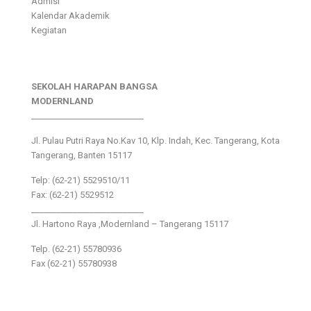
Admisi
Kalendar Akademik
Kegiatan
SEKOLAH HARAPAN BANGSA
MODERNLAND
___________________________
Jl. Pulau Putri Raya No.Kav 10, Klp. Indah, Kec. Tangerang, Kota
Tangerang, Banten 15117
Telp: (62-21) 5529510/11
Fax: (62-21) 5529512
___________________________
Jl. Hartono Raya ,Modernland – Tangerang 15117
Telp. (62-21) 55780936
Fax (62-21) 55780938