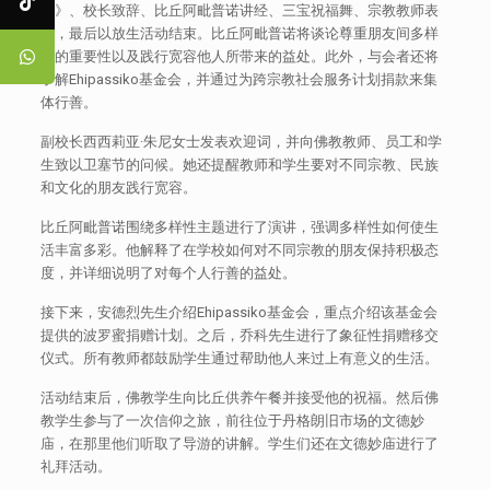
经》、校长致辞、比丘阿毗普诺讲经、三宝祝福舞、宗教教师表
演，最后以放生活动结束。比丘阿毗普诺将谈论尊重朋友间多样
性的重要性以及践行宽容他人所带来的益处。此外，与会者还将
了解Ehipassiko基金会，并通过为跨宗教社会服务计划捐款来集
体行善。
副校长西西莉亚·朱尼女士发表欢迎词，并向佛教教师、员工和学
生致以卫塞节的问候。她还提醒教师和学生要对不同宗教、民族
和文化的朋友践行宽容。
比丘阿毗普诺围绕多样性主题进行了演讲，强调多样性如何使生
活丰富多彩。他解释了在学校如何对不同宗教的朋友保持积极态
度，并详细说明了对每个人行善的益处。
接下来，安德烈先生介绍Ehipassiko基金会，重点介绍该基金会
提供的波罗蜜捐赠计划。之后，乔科先生进行了象征性捐赠移交
仪式。所有教师都鼓励学生通过帮助他人来过上有意义的生活。
活动结束后，佛教学生向比丘供养午餐并接受他的祝福。然后佛
教学生参与了一次信仰之旅，前往位于丹格朗旧市场的文德妙
庙，在那里他们听取了导游的讲解。学生们还在文德妙庙进行了
礼拜活动。