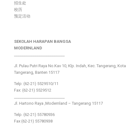
招生处
校历
预定活动
SEKOLAH HARAPAN BANGSA
MODERNLAND
___________________________
Jl. Pulau Putri Raya No.Kav 10, Klp. Indah, Kec. Tangerang, Kota
Tangerang, Banten 15117
Telp: (62-21) 5529510/11
Fax: (62-21) 5529512
___________________________
Jl. Hartono Raya ,Modernland – Tangerang 15117
Telp. (62-21) 55780936
Fax (62-21) 55780938