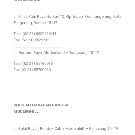
___________________________
Jl. Pulau Putri Raya No.Kav 10, Klp. Indah, Kec. Tangerang, Kota
Tangerang, Banten 15117
Telp: (62-21) 5529510/11
Fax: (62-21) 5529512
___________________________
Jl. Hartono Raya ,Modernland – Tangerang 15117
Telp. (62-21) 55780936
Fax (62-21) 55780938
SEKOLAH HARAPAN BANGSA
MODERNHILL
___________________________
Jl. Bukit Raya I, Pondok Cabe, Modernhill – Pamulang 15419