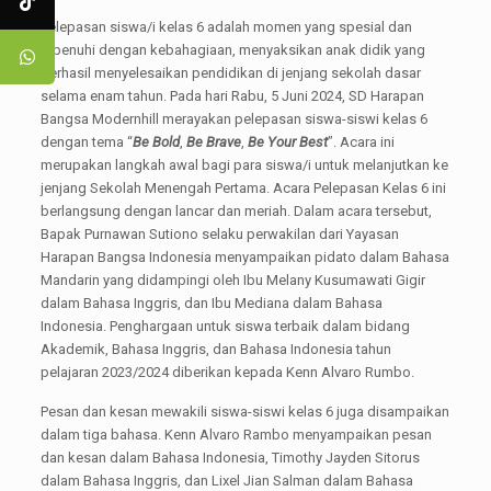
Pelepasan siswa/i kelas 6 adalah momen yang spesial dan
dipenuhi dengan kebahagiaan, menyaksikan anak didik yang
berhasil menyelesaikan pendidikan di jenjang sekolah dasar
selama enam tahun. Pada hari Rabu, 5 Juni 2024, SD Harapan
Bangsa Modernhill merayakan pelepasan siswa-siswi kelas 6
dengan tema “
Be Bold
,
Be Brave
,
Be Your Best
”. Acara ini
merupakan langkah awal bagi para siswa/i untuk melanjutkan ke
jenjang Sekolah Menengah Pertama. Acara Pelepasan Kelas 6 ini
berlangsung dengan lancar dan meriah. Dalam acara tersebut,
Bapak Purnawan Sutiono selaku perwakilan dari Yayasan
Harapan Bangsa Indonesia menyampaikan pidato dalam Bahasa
Mandarin yang didampingi oleh Ibu Melany Kusumawati Gigir
dalam Bahasa Inggris, dan Ibu Mediana dalam Bahasa
Indonesia. Penghargaan untuk siswa terbaik dalam bidang
Akademik, Bahasa Inggris, dan Bahasa Indonesia tahun
pelajaran 2023/2024 diberikan kepada Kenn Alvaro Rumbo.
Pesan dan kesan mewakili siswa-siswi kelas 6 juga disampaikan
dalam tiga bahasa. Kenn Alvaro Rambo menyampaikan pesan
dan kesan dalam Bahasa Indonesia, Timothy Jayden Sitorus
dalam Bahasa Inggris, dan Lixel Jian Salman dalam Bahasa