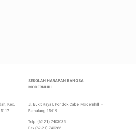
SEKOLAH HARAPAN BANGSA
MODERNHILL
___________________________
ndah, Kec.
Jl. Bukit Raya I, Pondok Cabe, Modernhill –
15117
Pamulang 15419
Telp. (62-21) 7403035
Fax (62-21) 740266
___________________________