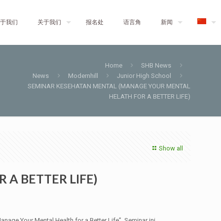
于我们
关于我们
报名处
语言角
新闻
Home
SHB News
News
Modernhill
Junior High School
SEMINAR KESEHATAN MENTAL (MANAGE YOUR MENTAL
HELATH FOR A BETTER LIFE)
Show all
A BETTER LIFE)
ge Your Mental Health for a Better Life”. Seminar ini