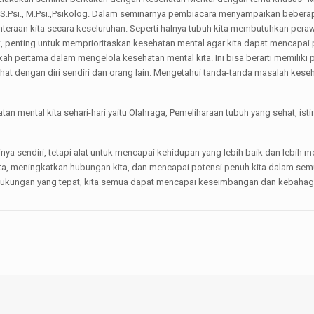
 S.Psi., M.Psi.,Psikolog. Dalam seminarnya pembiacara menyampaikan bebera
ahteraan kita secara keseluruhan. Seperti halnya tubuh kita membutuhkan per
ut, penting untuk memprioritaskan kesehatan mental agar kita dapat mencap
ah pertama dalam mengelola kesehatan mental kita. Ini bisa berarti memili
ehat dengan diri sendiri dan orang lain. Mengetahui tanda-tanda masalah kes
 mental kita sehari-hari yaitu Olahraga, Pemeliharaan tubuh yang sehat, istir
rinya sendiri, tetapi alat untuk mencapai kehidupan yang lebih baik dan leb
 kita, meningkatkan hubungan kita, dan mencapai potensi penuh kita dalam se
kungan yang tepat, kita semua dapat mencapai keseimbangan dan kebahagiaa