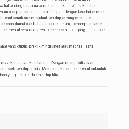
pa hal penting terutama pemahaman akan definisi kesehatan
awatan dan pemeliharaan, demikian pula dengan kesehatan mental
ai potensi penuh dan menjalani kehidupan yang memuaskan.
ki perasaan damai dan bahagia secara umum, kemampuan untuk
ehatan mental seperti depresi, kecemasan, atau gangguan makan
ahat yang cukup, praktik mindfulnes atau meditasi, serta
ih memuaskan secara keseluruhan. Dengan memprioritaskan
mua aspek kehidupan kita. Mengelola kesehatan mental bukanlah
n yang kita cari dalam hidup kita.