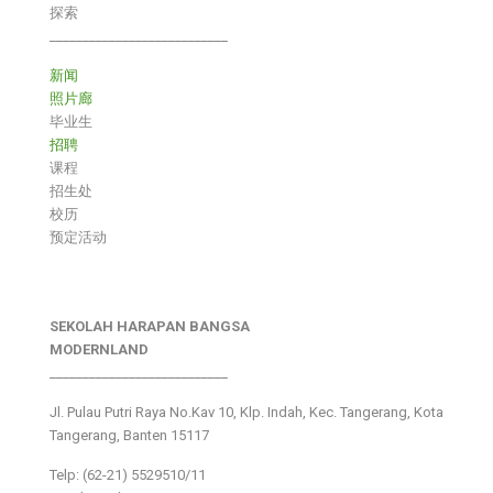
探索
___________________________
新闻
照片廊
毕业生
招聘
课程
招生处
校历
预定活动
SEKOLAH HARAPAN BANGSA
MODERNLAND
___________________________
Jl. Pulau Putri Raya No.Kav 10, Klp. Indah, Kec. Tangerang, Kota
Tangerang, Banten 15117
Telp: (62-21) 5529510/11