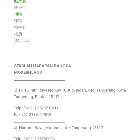
照片廊
毕业生
招聘
课程
招生处
校历
预定活动
SEKOLAH HARAPAN BANGSA
MODERNLAND
___________________________
Jl. Pulau Putri Raya No.Kav 10, Klp. Indah, Kec. Tangerang, Kota
Tangerang, Banten 15117
Telp: (62-21) 5529510/11
Fax: (62-21) 5529512
___________________________
Jl. Hartono Raya ,Modernland – Tangerang 15117
Telp. (62-21) 55780936