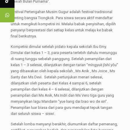
Bawah Bulan Purnama”.
Festival Pertengahan Musim Gugur adalah festival tradisional
penting bangsa Tiongkok. Para siswa secara aktif mendaftar
untuk mengikuti kompetisi ini. Melalui babak penyisihan, dipilih
penyanyi berprestasi dari setiap kelas untuk melaju ke babak
final berikutnya.
Kompetisi dimulai setelah pidato kepala sekolah Ibu Emy.
Dimulai dari kelas 1 – 3, para peserta terlebih dahulu menunggu
di ruang tunggu sebelah panggung. Setelah penampilan dari
kelas 1 – 3 selesai, dilanjutkan dengan tarian “míngyuè jǐshí yǒu”
yang dibawakan oleh kepala sekolah , Ms Anik , Ms Joice , Ms
Santy dan Ms Devi. Setelah pertunjukan menari selesai,
dilanjutkan oleh peserta dari Kelas 4 sampai 6, setelah
penampilan dari kelas 4 – 6 selesai, dilanjutkan dengan
penampilan dari Ms Anik, Ms Indri dan Ms Vero tiga guru yang
menyanyikan lagu Mandarin “yue liang dai biao wo de xin”.
Penampilan luar biasa dari para guru mendapat tepuk tangan
dari seluruh siswa – siswi.
Setelah lomba menyanyi berakhir, diumumkan daftar pemenang,