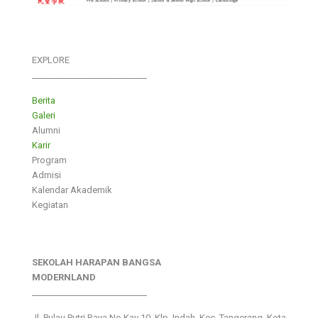
EXPLORE
___________________________
Berita
Galeri
Alumni
Karir
Program
Admisi
Kalendar Akademik
Kegiatan
SEKOLAH HARAPAN BANGSA
MODERNLAND
___________________________
Jl. Pulau Putri Raya No.Kav 10, Klp. Indah, Kec. Tangerang, Kota