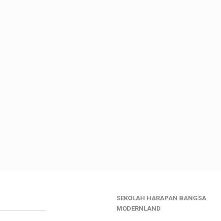
SEKOLAH HARAPAN BANGSA
________________
MODERNLAND
___________________________