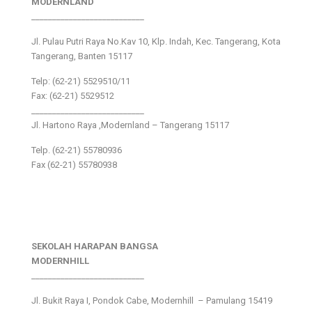
MODERNLAND
___________________________
Jl. Pulau Putri Raya No.Kav 10, Klp. Indah, Kec. Tangerang, Kota
Tangerang, Banten 15117
Telp: (62-21) 5529510/11
Fax: (62-21) 5529512
___________________________
Jl. Hartono Raya ,Modernland – Tangerang 15117
Telp. (62-21) 55780936
Fax (62-21) 55780938
SEKOLAH HARAPAN BANGSA
MODERNHILL
___________________________
Jl. Bukit Raya I, Pondok Cabe, Modernhill – Pamulang 15419