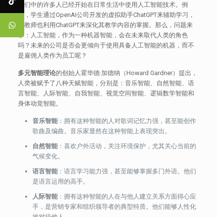
我们中的许多人已经开始在日常生活中使用人工智能技术。例
如，学生通过OpenAI公司开发的虚拟助手ChatGPT来辅助学习，
而教师也利用ChatGPT来深化其教学内容的掌握。那么，问题来
了：人工智能，作为一种机器智能，会在未来取代人类的角色
吗？未来的公司是否会更倾向于使用具备人工智能的机器，而不
是雇佣人类作为员工呢？
多元智能理论
的创始人霍华德·加德纳（Howard Gardner）提出，
人类被赋予了八种天赋智能，分别是：音乐智能、自然智能、语
言智能、人际智能、自我智能、视觉空间智能、逻辑数学智能和
身体动觉智能。
音乐智能
：拥有这种智能的人对歌词记忆力强，甚至能创作
歌曲及编曲。音乐家显然在这种智能上表现突出。
自然智能
：喜欢户外活动，关注环境保护，尤其关心当前的
气候变化。
语言智能
：语言学习能力强，甚至能够掌握多门外语。他们
是语言运用的高手。
人际智能
：拥有这种智能的人在与他人建立关系方面得心应
手，是营销专家和组织领导者的典型特质。他们能够人性化
地对待他人。