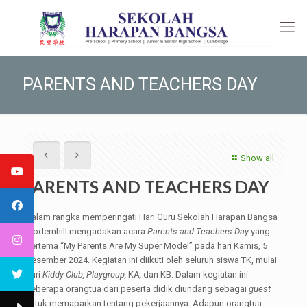
PARENTS AND TEACHERS DAY
Show all
PARENTS AND TEACHERS DAY
Dalam rangka memperingati Hari Guru Sekolah Harapan Bangsa
Modernhill mengadakan acara
Parents and Teachers Day
yang
bertema “My Parents Are My Super Model” pada hari Kamis, 5
Desember 2024. Kegiatan ini diikuti oleh seluruh siswa TK, mulai
dari
Kiddy Club, Playgroup,
KA
,
dan KB. Dalam kegiatan ini
beberapa orangtua dari peserta didik diundang sebagai
guest
untuk memaparkan tentang pekerjaannya. Adapun orangtua