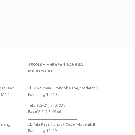
SEKOLAH HARAPAN BANGSA
MODERNHILL
___________________________
ndah, Kec.
Jl. Bukit Raya I, Pondok Cabe, Modernhill –
15117
Pamulang 15419
Telp. (62-21) 7403035
Fax (62-21) 740266
___________________________
gerang
Jl. Pala Raya, Pondok Cabe, Modernhill –
Pamulang 15419