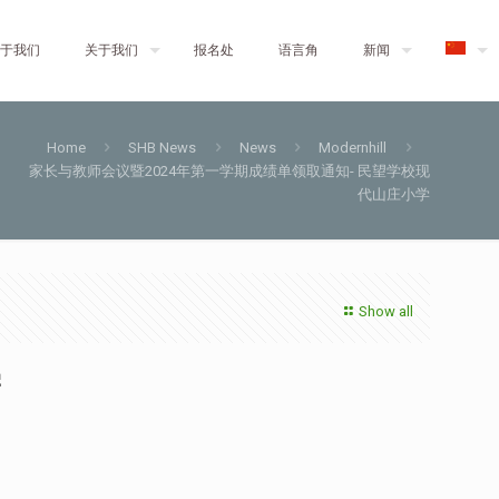
于我们
关于我们
报名处
语言角
新闻
Home
SHB News
News
Modernhill
家长与教师会议暨2024年第一学期成绩单领取通知- 民望学校现
代山庄小学
Show all
学