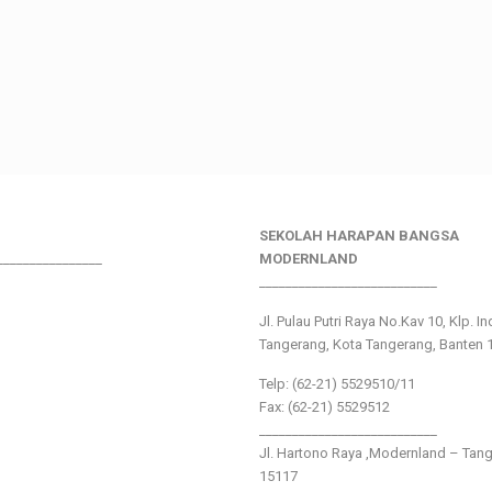
SEKOLAH HARAPAN BANGSA
________________
MODERNLAND
___________________________
Jl. Pulau Putri Raya No.Kav 10, Klp. I
Tangerang, Kota Tangerang, Banten 
Telp: (62-21) 5529510/11
Fax: (62-21) 5529512
___________________________
Jl. Hartono Raya ,Modernland – Tan
15117