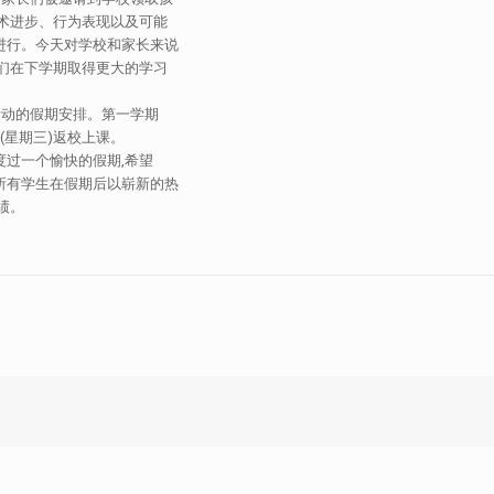
学术进步、行为表现以及可能
进行。今天对学校和家长来说
他们在下学期取得更大的学习
习活动的假期安排。第一学期
日(星期三)返校上课。
度过一个愉快的假期,希望
所有学生在假期后以崭新的热
绩。