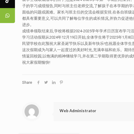
子的学习成绩报告,同时与班主任老师交流,了解孩子在本学期的
面临的问题或困难。家长与班主任的交流会根据安排,在各自班级
都具有重要意义,可以共同了解每位学生的成长情况,并协力促进
进步。
成绩单领取结束后,学校将根据2024-2025学年学术日历宣布学
学习活动假期从2024年12月19日开始,全体学生将于2025年1月8
民望学校在此预祝大家圣诞节快乐以及新年快乐!也祝愿全体学生
这次假期成为与家人一起度过的美好时光,充满幸福和欢乐。期待
情返回校园,以饱满的精神继续学习,并在第二学期取得更优异的成
祝大家假期愉快!
Share
Web Administrator