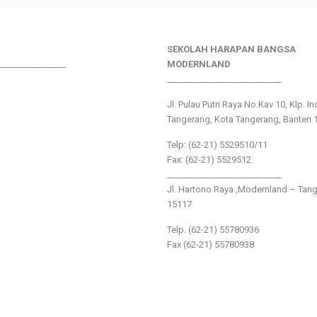
SEKOLAH HARAPAN BANGSA
________________
MODERNLAND
___________________________
Jl. Pulau Putri Raya No.Kav 10, Klp. I
Tangerang, Kota Tangerang, Banten 
Telp: (62-21) 5529510/11
Fax: (62-21) 5529512
___________________________
Jl. Hartono Raya ,Modernland – Tan
15117
Telp. (62-21) 55780936
Fax (62-21) 55780938