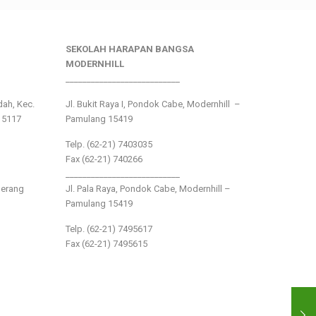
SEKOLAH HARAPAN BANGSA
MODERNHILL
___________________________
ndah, Kec.
Jl. Bukit Raya I, Pondok Cabe, Modernhill –
15117
Pamulang 15419
Telp. (62-21) 7403035
Fax (62-21) 740266
___________________________
gerang
Jl. Pala Raya, Pondok Cabe, Modernhill –
Pamulang 15419
Telp. (62-21) 7495617
Fax (62-21) 7495615