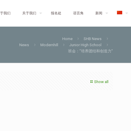
于我们
关于我们
报名处
语言角
新闻
Home
SHB News
News
Modernhill
Junior High School
班会：”培养团结和创造力”
Show all