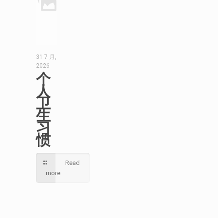
31 7 月,
2026
个
人
卫
生
习
惯
Read
more