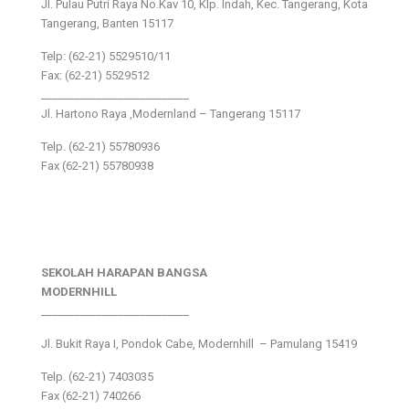
Jl. Pulau Putri Raya No.Kav 10, Klp. Indah, Kec. Tangerang, Kota
Tangerang, Banten 15117
Telp: (62-21) 5529510/11
Fax: (62-21) 5529512
___________________________
Jl. Hartono Raya ,Modernland – Tangerang 15117
Telp. (62-21) 55780936
Fax (62-21) 55780938
SEKOLAH HARAPAN BANGSA
MODERNHILL
___________________________
Jl. Bukit Raya I, Pondok Cabe, Modernhill – Pamulang 15419
Telp. (62-21) 7403035
Fax (62-21) 740266