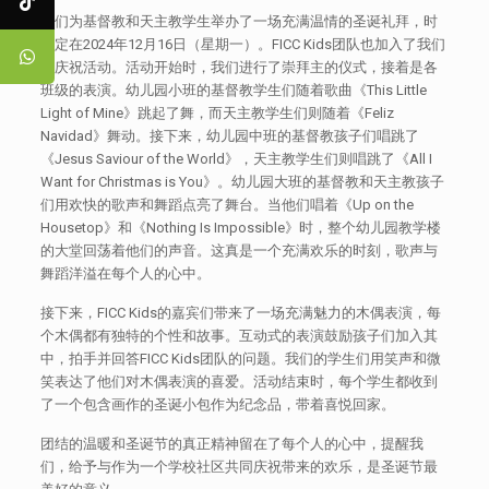
我们为基督教和天主教学生举办了一场充满温情的圣诞礼拜，时
间定在2024年12月16日（星期一）。FICC Kids团队也加入了我们
的庆祝活动。活动开始时，我们进行了崇拜主的仪式，接着是各
班级的表演。幼儿园小班的基督教学生们随着歌曲《This Little
Light of Mine》跳起了舞，而天主教学生们则随着《Feliz
Navidad》舞动。接下来，幼儿园中班的基督教孩子们唱跳了
《Jesus Saviour of the World》，天主教学生们则唱跳了《All I
Want for Christmas is You》。幼儿园大班的基督教和天主教孩子
们用欢快的歌声和舞蹈点亮了舞台。当他们唱着《Up on the
Housetop》和《Nothing Is Impossible》时，整个幼儿园教学楼
的大堂回荡着他们的声音。这真是一个充满欢乐的时刻，歌声与
舞蹈洋溢在每个人的心中。
接下来，FICC Kids的嘉宾们带来了一场充满魅力的木偶表演，每
个木偶都有独特的个性和故事。互动式的表演鼓励孩子们加入其
中，拍手并回答FICC Kids团队的问题。我们的学生们用笑声和微
笑表达了他们对木偶表演的喜爱。活动结束时，每个学生都收到
了一个包含画作的圣诞小包作为纪念品，带着喜悦回家。
团结的温暖和圣诞节的真正精神留在了每个人的心中，提醒我
们，给予与作为一个学校社区共同庆祝带来的欢乐，是圣诞节最