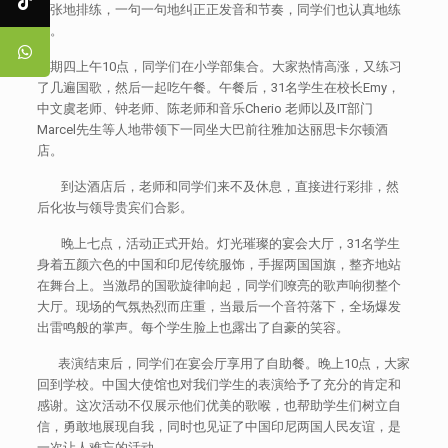
紧张地排练，一句一句地纠正正发音和节奏，同学们也认真地练
习。
星期四上午10点，同学们在小学部集合。大家热情高涨，又练习
了几遍国歌，然后一起吃午餐。午餐后，31名学生在校长Emy，
中文虞老师、钟老师、陈老师和音乐Cherio 老师以及IT部门
Marcel先生等人地带领下一同坐大巴前往雅加达丽思卡尔顿酒
店。
到达酒店后，老师和同学们来不及休息，直接进行彩排，然
后化妆与领导贵宾们合影。
晚上七点，活动正式开始。灯光璀璨的宴会大厅，31名学生
身着五颜六色的中国和印尼传统服饰，手握两国国旗，整齐地站
在舞台上。当激昂的国歌旋律响起，同学们嘹亮的歌声响彻整个
大厅。现场的气氛热烈而庄重，当最后一个音符落下，全场爆发
出雷鸣般的掌声。每个学生脸上也露出了自豪的笑容。
表演结束后，同学们在宴会厅享用了自助餐。晚上10点，大家
回到学校。中国大使馆也对我们学生的表演给予了充分的肯定和
感谢。这次活动不仅展示他们优美的歌喉，也帮助学生们树立自
信，勇敢地展现自我，同时也见证了中国印尼两国人民友谊，是
一次让人难忘的活动。