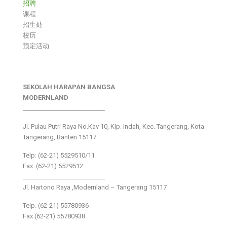
招聘
课程
招生处
校历
预定活动
SEKOLAH HARAPAN BANGSA
MODERNLAND
___________________________
Jl. Pulau Putri Raya No.Kav 10, Klp. Indah, Kec. Tangerang, Kota
Tangerang, Banten 15117
Telp: (62-21) 5529510/11
Fax: (62-21) 5529512
___________________________
Jl. Hartono Raya ,Modernland – Tangerang 15117
Telp. (62-21) 55780936
Fax (62-21) 55780938