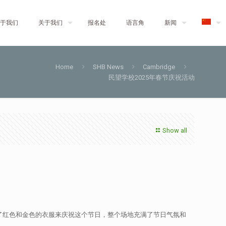
于我们
关于我们
报名处
语言角
新闻
Home
SHB News
Cambridge
民望学校2025年春节庆祝活动
Show all
穿上了红色和金色的衣服来庆祝这个节日，整个场地充满了节日气氛和