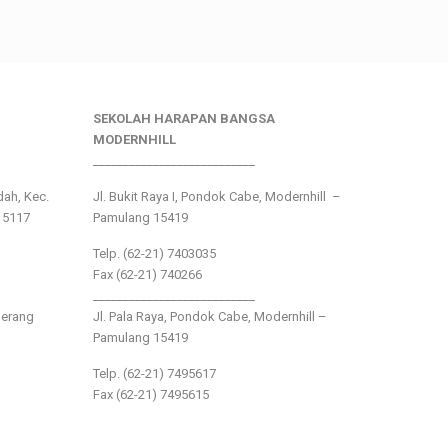
SEKOLAH HARAPAN BANGSA
MODERNHILL
___________________________
ndah, Kec.
Jl. Bukit Raya I, Pondok Cabe, Modernhill –
15117
Pamulang 15419
Telp. (62-21) 7403035
Fax (62-21) 740266
___________________________
gerang
Jl. Pala Raya, Pondok Cabe, Modernhill –
Pamulang 15419
Telp. (62-21) 7495617
Fax (62-21) 7495615