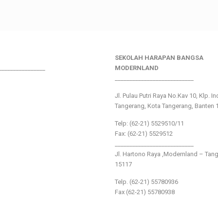
SEKOLAH HARAPAN BANGSA
________________
MODERNLAND
___________________________
Jl. Pulau Putri Raya No.Kav 10, Klp. I
Tangerang, Kota Tangerang, Banten 
Telp: (62-21) 5529510/11
Fax: (62-21) 5529512
___________________________
Jl. Hartono Raya ,Modernland – Tan
15117
Telp. (62-21) 55780936
Fax (62-21) 55780938