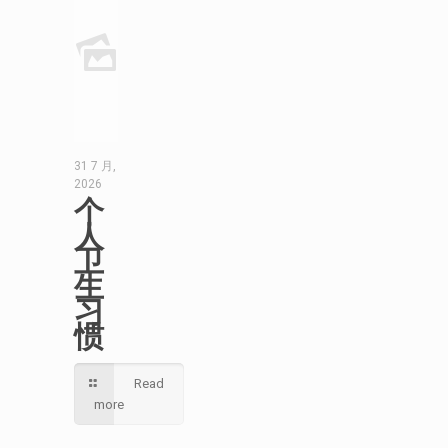
31 7 月,
2026
个
人
卫
生
习
惯
Read
more