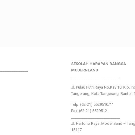
SEKOLAH HARAPAN BANGSA
________________
MODERNLAND
___________________________
Jl. Pulau Putri Raya No.Kav 10, Klp. I
Tangerang, Kota Tangerang, Banten 
Telp: (62-21) 5529510/11
Fax: (62-21) 5529512
___________________________
Jl. Hartono Raya ,Modernland – Tan
15117