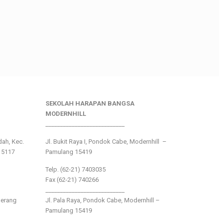
SEKOLAH HARAPAN BANGSA
MODERNHILL
___________________________
ndah, Kec.
Jl. Bukit Raya I, Pondok Cabe, Modernhill –
15117
Pamulang 15419
Telp. (62-21) 7403035
Fax (62-21) 740266
___________________________
gerang
Jl. Pala Raya, Pondok Cabe, Modernhill –
Pamulang 15419