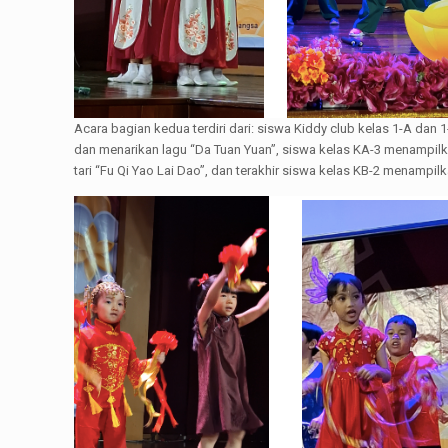
Acara bagian kedua terdiri dari: siswa Kiddy club kelas 1-A dan
dan menarikan lagu “Da Tuan Yuan”, siswa kelas KA-3 menampilk
tari “Fu Qi Yao Lai Dao”, dan terakhir siswa kelas KB-2 menampi