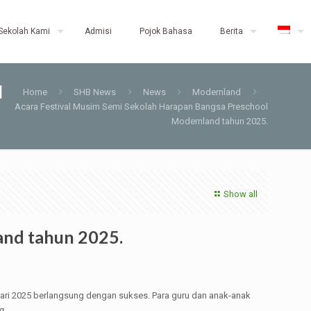
Sekolah Kami
Admisi
Pojok Bahasa
Berita
d
Home
SHB News
News
Modernland
Acara Festival Musim Semi Sekolah Harapan Bangsa Preschool
Modernland tahun 2025.
Show all
and tahun 2025.
ari 2025 berlangsung dengan sukses. Para guru dan anak-anak
g
.