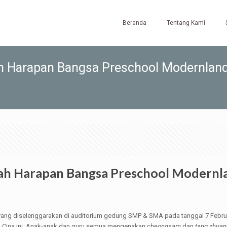
Beranda
Tentang Kami
ah Harapan Bangsa Preschool Modernlan
lah Harapan Bangsa Preschool Modernl
 yang diselenggarakan di auditorium gedung SMP & SMA pada tanggal 7 Febru
u Cina ini. Anak-anak dan guru semua mengenakan
cheongsam
dan
tang zhuan