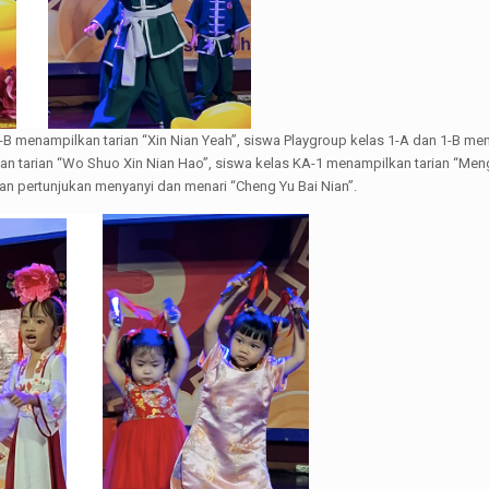
 1-B menampilkan tarian “Xin Nian Yeah”, siswa Playgroup kelas 1-A dan 1-B m
an tarian “Wo Shuo Xin Nian Hao”, siswa kelas KA-1 menampilkan tarian “Me
lkan pertunjukan menyanyi dan menari “Cheng Yu Bai Nian”.