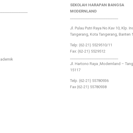
SEKOLAH HARAPAN BANGSA
________________
MODERNLAND
___________________________
Jl. Pulau Putri Raya No.Kav 10, Klp. I
Tangerang, Kota Tangerang, Banten 
Telp: (62-21) 5529510/11
Fax: (62-21) 5529512
___________________________
kademik
Jl. Hartono Raya ,Modernland – Tan
15117
Telp. (62-21) 55780936
Fax (62-21) 55780938