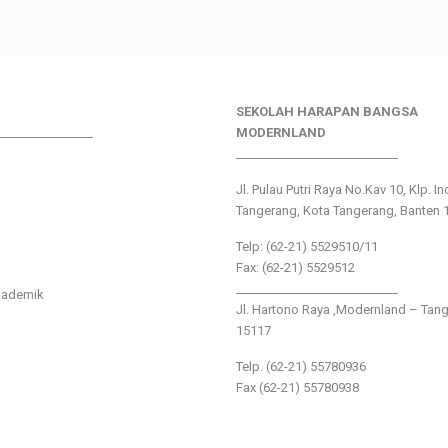
SEKOLAH HARAPAN BANGSA
________________
MODERNLAND
___________________________
Jl. Pulau Putri Raya No.Kav 10, Klp. I
Tangerang, Kota Tangerang, Banten 
Telp: (62-21) 5529510/11
Fax: (62-21) 5529512
___________________________
kademik
Jl. Hartono Raya ,Modernland – Tan
15117
Telp. (62-21) 55780936
Fax (62-21) 55780938