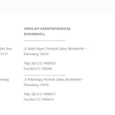
SEKOLAH HARAPAN BANGSA
MODERNHILL
___________________________
ndah, Kec.
Jl. Bukit Raya I, Pondok Cabe, Modernhill –
15117
Pamulang 15419
Telp. (62-21) 7403035
Fax (62-21) 740266
___________________________
gerang
Jl. Pala Raya, Pondok Cabe, Modernhill –
Pamulang 15419
Telp. (62-21) 7495617
Fax (62-21) 7495615