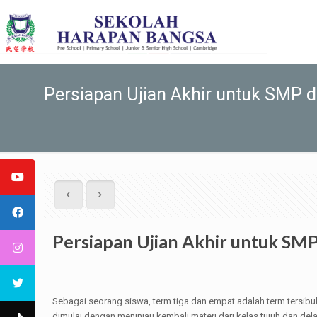
Persiapan Ujian Akhir untuk SMP
Persiapan Ujian Akhir untuk S
Sebagai seorang siswa, term tiga dan empat adalah term tersibuk
dimulai dengan meninjau kembali materi dari kelas tujuh dan d