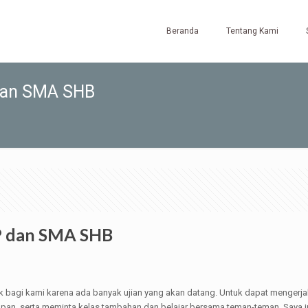
Beranda
Tentang Kami
 dan SMA SHB
MP dan SMA SHB
 bagi kami karena ada banyak ujian yang akan datang. Untuk dapat mengerjakan
elapan, serta meminta kelas tambahan dan belajar bersama teman-teman. Saya 