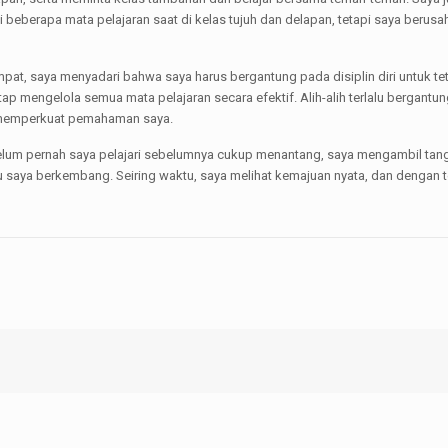
liki beberapa mata pelajaran saat di kelas tujuh dan delapan, tetapi saya ber
mpat, saya menyadari bahwa saya harus bergantung pada disiplin diri untuk tet
 mengelola semua mata pelajaran secara efektif. Alih-alih terlalu bergantu
uk memperkuat pemahaman saya.
belum pernah saya pelajari sebelumnya cukup menantang, saya mengambil ta
 saya berkembang. Seiring waktu, saya melihat kemajuan nyata, dan dengan tet