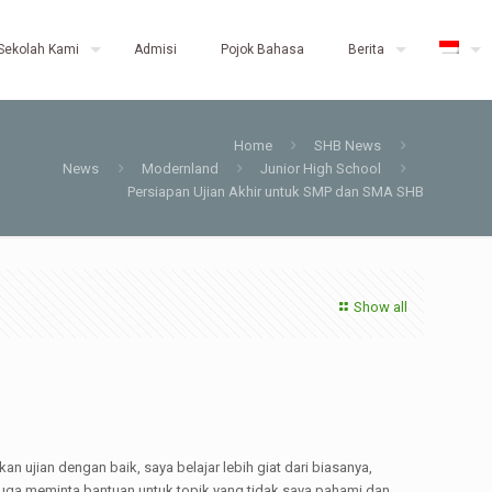
Sekolah Kami
Admisi
Pojok Bahasa
Berita
Home
SHB News
News
Modernland
Junior High School
Persiapan Ujian Akhir untuk SMP dan SMA SHB
Show all
 ujian dengan baik, saya belajar lebih giat dari biasanya,
juga meminta bantuan untuk topik yang tidak saya pahami dan