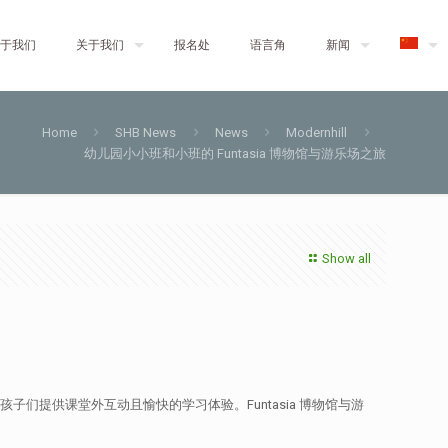
于我们
关于我们
报名处
语言角
新闻
Home
SHB News
News
Modernhill
幼儿园小小班和小班的 Funtasia 博物馆与游乐场之旅
Show all
孩子们提供课堂外互动且愉快的学习体验。Funtasia 博物馆与游