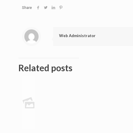
Share
Web Administrator
Related posts