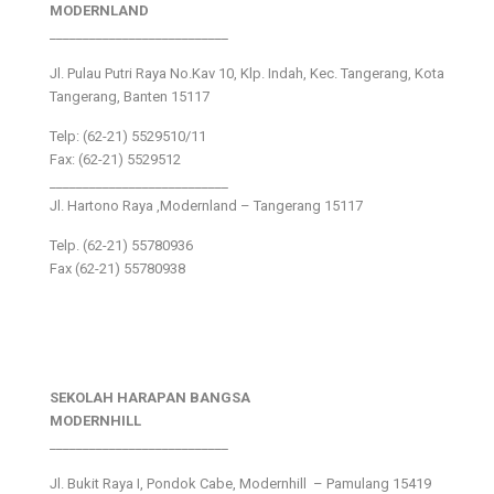
MODERNLAND
___________________________
Jl. Pulau Putri Raya No.Kav 10, Klp. Indah, Kec. Tangerang, Kota
Tangerang, Banten 15117
Telp: (62-21) 5529510/11
Fax: (62-21) 5529512
___________________________
Jl. Hartono Raya ,Modernland – Tangerang 15117
Telp. (62-21) 55780936
Fax (62-21) 55780938
SEKOLAH HARAPAN BANGSA
MODERNHILL
___________________________
Jl. Bukit Raya I, Pondok Cabe, Modernhill – Pamulang 15419