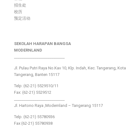
招生处
校历
预定活动
SEKOLAH HARAPAN BANGSA
MODERNLAND
___________________________
Jl. Pulau Putri Raya No.Kav 10, Klp. Indah, Kec. Tangerang, Kota
Tangerang, Banten 15117
Telp: (62-21) 5529510/11
Fax: (62-21) 5529512
___________________________
Jl. Hartono Raya ,Modernland – Tangerang 15117
Telp. (62-21) 55780936
Fax (62-21) 55780938