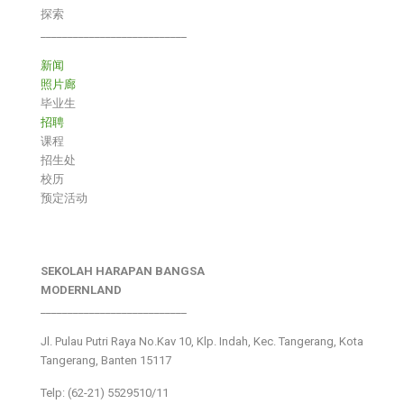
探索
___________________________
新闻
照片廊
毕业生
招聘
课程
招生处
校历
预定活动
SEKOLAH HARAPAN BANGSA
MODERNLAND
___________________________
Jl. Pulau Putri Raya No.Kav 10, Klp. Indah, Kec. Tangerang, Kota
Tangerang, Banten 15117
Telp: (62-21) 5529510/11