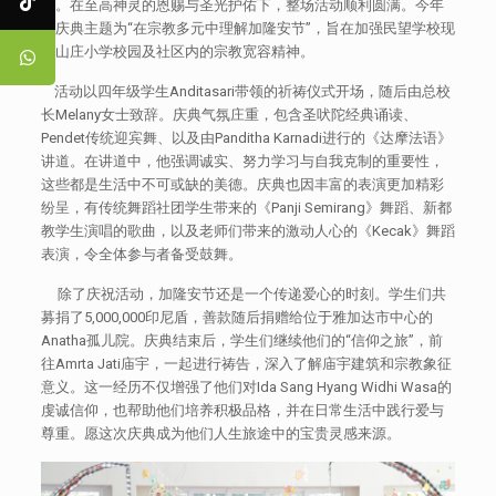
节。在至高神灵的恩赐与圣光护佑下，整场活动顺利圆满。今年
的庆典主题为“在宗教多元中理解加隆安节”，旨在加强民望学校现
代山庄小学校园及社区内的宗教宽容精神。
活动以四年级学生Anditasari带领的祈祷仪式开场，随后由总校
长Melany女士致辞。庆典气氛庄重，包含圣吠陀经典诵读、
Pendet传统迎宾舞、以及由Panditha Karnadi进行的《达摩法语》
讲道。在讲道中，他强调诚实、努力学习与自我克制的重要性，
这些都是生活中不可或缺的美德。庆典也因丰富的表演更加精彩
纷呈，有传统舞蹈社团学生带来的《Panji Semirang》舞蹈、新都
教学生演唱的歌曲，以及老师们带来的激动人心的《Kecak》舞蹈
表演，令全体参与者备受鼓舞。
除了庆祝活动，加隆安节还是一个传递爱心的时刻。学生们共
募捐了5,000,000印尼盾，善款随后捐赠给位于雅加达市中心的
Anatha孤儿院。庆典结束后，学生们继续他们的“信仰之旅”，前
往Amrta Jati庙宇，一起进行祷告，深入了解庙宇建筑和宗教象征
意义。这一经历不仅增强了他们对Ida Sang Hyang Widhi Wasa的
虔诚信仰，也帮助他们培养积极品格，并在日常生活中践行爱与
尊重。愿这次庆典成为他们人生旅途中的宝贵灵感来源。