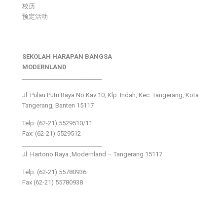
校历
预定活动
SEKOLAH HARAPAN BANGSA
MODERNLAND
___________________________
Jl. Pulau Putri Raya No.Kav 10, Klp. Indah, Kec. Tangerang, Kota
Tangerang, Banten 15117
Telp: (62-21) 5529510/11
Fax: (62-21) 5529512
___________________________
Jl. Hartono Raya ,Modernland – Tangerang 15117
Telp. (62-21) 55780936
Fax (62-21) 55780938