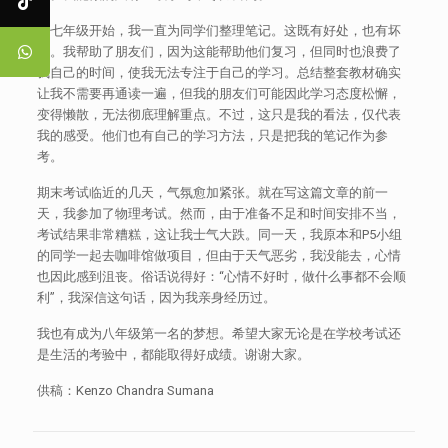
从七年级开始，我一直为同学们整理笔记。这既有好处，也有坏
处。我帮助了朋友们，因为这能帮助他们复习，但同时也浪费了
我自己的时间，使我无法专注于自己的学习。总结整套教材确实
让我不需要再通读一遍，但我的朋友们可能因此学习态度松懈，
变得懒散，无法彻底理解重点。不过，这只是我的看法，仅代表
我的感受。他们也有自己的学习方法，只是把我的笔记作为参
考。
期末考试临近的几天，气氛愈加紧张。就在写这篇文章的前一
天，我参加了物理考试。然而，由于准备不足和时间安排不当，
考试结果非常糟糕，这让我士气大跌。同一天，我原本和P5小组
的同学一起去咖啡馆做项目，但由于天气恶劣，我没能去，心情
也因此感到沮丧。俗话说得好：“心情不好时，做什么事都不会顺
利”，我深信这句话，因为我亲身经历过。
我也有成为八年级第一名的梦想。希望大家无论是在学校考试还
是生活的考验中，都能取得好成绩。谢谢大家。
供稿：Kenzo Chandra Sumana