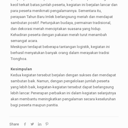
kecil terkait batas jumlah peserta, kegiatan ini berjalan lancar dan
para peserta menikmati pengalamannya. Sementara itu,
perayaan Tahun Baru Imlek berlangsung meriah dan mendapat
sambutan positif. Pertunjukan budaya, permainan tradisional,
dan dekorasi meriah menciptakan suasana yang hidup.
Kehadiran peserta dengan pakaian merah turut menambah
semangat acara.
Meskipun terdapat beberapa tantangan logistik, kegiatan ini
berhasil menyatukan banyak orang dalam merayakan tradisi
Tionghoa.
Kesimpulan
Kedua kegiatan tersebut berjalan dengan sukses dan mendapat
sambutan baik. Namun, dengan pengelolaan jumlah peserta
yang lebih baik, kegiatan-kegiatan tersebut dapat berlangsung
lebih lancar. Penerapan perbaikan ini dalam kegiatan selanjutnya
akan membantu meningkatkan pengalaman secara keseluruhan
bagi peserta maupun panitia.
Share