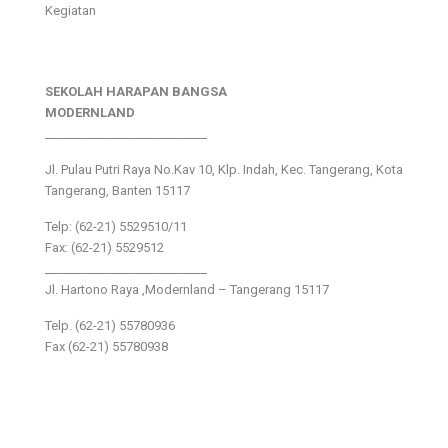
Kegiatan
SEKOLAH HARAPAN BANGSA
MODERNLAND
___________________________
Jl. Pulau Putri Raya No.Kav 10, Klp. Indah, Kec. Tangerang, Kota
Tangerang, Banten 15117
Telp: (62-21) 5529510/11
Fax: (62-21) 5529512
___________________________
Jl. Hartono Raya ,Modernland – Tangerang 15117
Telp. (62-21) 55780936
Fax (62-21) 55780938