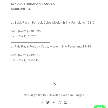
SEKOLAH HARAPAN BANGSA
MODERNHILL
___________________________
Jl. Bukit Raya I, Pondok Cabe, Modernhill – Pamulang 15419
Telp. (62-21) 7403035
Fax (62-21) 740266
___________________________
Jl. Pala Raya, Pondok Cabe, Modernhill – Pamulang 15419
Telp. (62-21) 7495617
Fax (62-21) 7495615
Copyright © 2023 Sekolah Harapan Bangsa