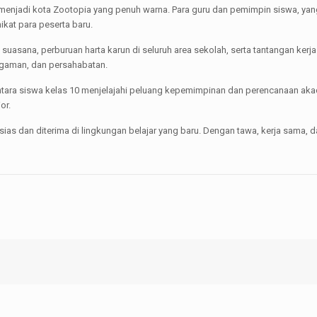
p menjadi kota Zootopia yang penuh warna. Para guru dan pemimpin siswa, y
at para peserta baru.
uasana, perburuan harta karun di seluruh area sekolah, serta tantangan kerja 
ragaman, dan persahabatan.
entara siswa kelas 10 menjelajahi peluang kepemimpinan dan perencanaan ak
or.
ias dan diterima di lingkungan belajar yang baru. Dengan tawa, kerja sama, d