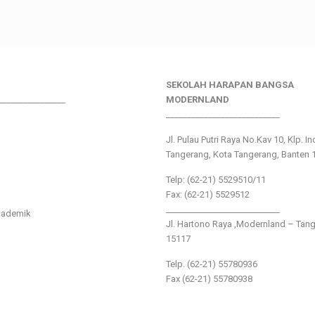
SEKOLAH HARAPAN BANGSA
________________
MODERNLAND
___________________________
Jl. Pulau Putri Raya No.Kav 10, Klp. I
Tangerang, Kota Tangerang, Banten 
Telp: (62-21) 5529510/11
Fax: (62-21) 5529512
___________________________
kademik
Jl. Hartono Raya ,Modernland – Tan
15117
Telp. (62-21) 55780936
Fax (62-21) 55780938