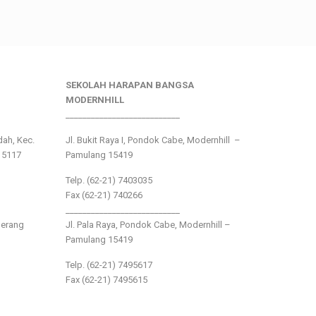
SEKOLAH HARAPAN BANGSA
MODERNHILL
___________________________
ndah, Kec.
Jl. Bukit Raya I, Pondok Cabe, Modernhill –
15117
Pamulang 15419
Telp. (62-21) 7403035
Fax (62-21) 740266
___________________________
gerang
Jl. Pala Raya, Pondok Cabe, Modernhill –
Pamulang 15419
Telp. (62-21) 7495617
Fax (62-21) 7495615