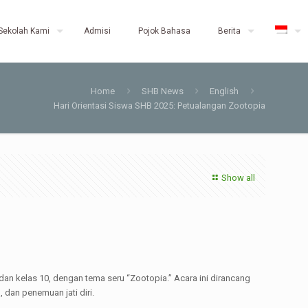
Sekolah Kami
Admisi
Pojok Bahasa
Berita
Home
SHB News
English
Hari Orientasi Siswa SHB 2025: Petualangan Zootopia
Show all
dan kelas 10, dengan tema seru “Zootopia.” Acara ini dirancang
dan penemuan jati diri.