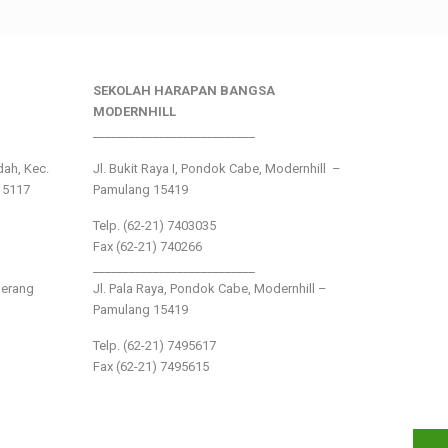
SEKOLAH HARAPAN BANGSA
MODERNHILL
___________________________
ndah, Kec.
Jl. Bukit Raya I, Pondok Cabe, Modernhill –
15117
Pamulang 15419
Telp. (62-21) 7403035
Fax (62-21) 740266
___________________________
gerang
Jl. Pala Raya, Pondok Cabe, Modernhill –
Pamulang 15419
Telp. (62-21) 7495617
Fax (62-21) 7495615