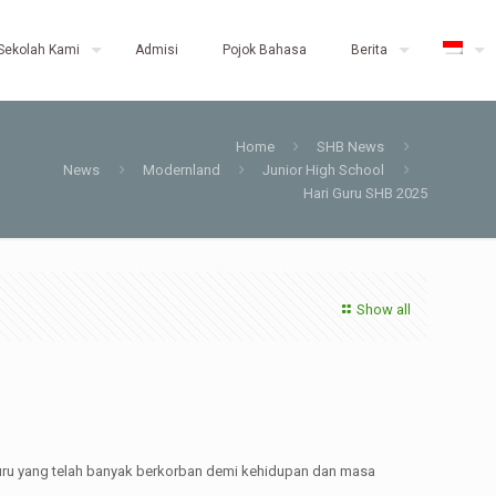
Sekolah Kami
Admisi
Pojok Bahasa
Berita
Home
SHB News
News
Modernland
Junior High School
Hari Guru SHB 2025
Show all
uru yang telah banyak berkorban demi kehidupan dan masa