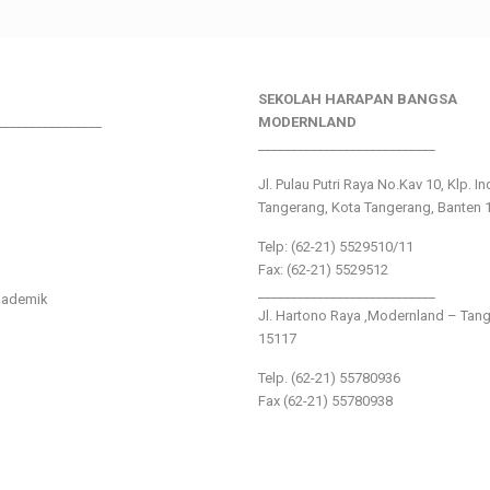
SEKOLAH HARAPAN BANGSA
________________
MODERNLAND
___________________________
Jl. Pulau Putri Raya No.Kav 10, Klp. I
Tangerang, Kota Tangerang, Banten 
Telp: (62-21) 5529510/11
Fax: (62-21) 5529512
___________________________
kademik
Jl. Hartono Raya ,Modernland – Tan
15117
Telp. (62-21) 55780936
Fax (62-21) 55780938