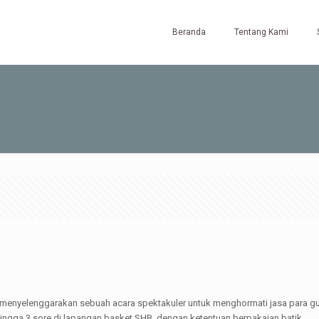
Beranda
Tentang Kami
menyelenggarakan sebuah acara spektakuler untuk menghormati jasa para g
hingga 3 sore di lapangan basket SHB, dengan ketentuan berpakaian batik.