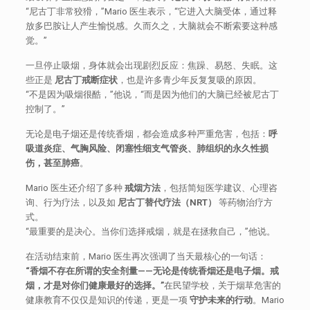
“尼古丁非常狡猾，”Mario 医生表示，“它进入大脑受体，通过释
放多巴胺让人产生愉悦感。久而久之，大脑就会不断索要这种感
觉。”
一旦停止吸烟，身体就会出现剧烈反应：焦躁、易怒、失眠。这
些正是
尼古丁戒断症状
，也是许多青少年反复复吸的原因。
“不是因为吸烟很酷，”他说，“而是因为他们的大脑已经被尼古丁
控制了。”
无论是电子烟还是传统香烟，都会造成多种严重危害，包括：
呼
吸道炎症、气胸风险、闭塞性细支气管炎、肺组织的永久性损
伤，甚至肺癌
。
Mario 医生还介绍了多种
戒烟方法
，包括简短医学建议、心理咨
询、行为疗法，以及如
尼古丁替代疗法（NRT）
等药物治疗方
式。
“最重要的是决心。当你们选择戒烟，就是在拯救自己，”他说。
在活动结束前，Mario 医生再次强调了当天最核心的一句话：
“香烟不存在所谓的安全剂量——无论是传统香烟还是电子烟。戒
烟，才是对你们健康最好的选择。”
在民望学校，关于烟草危害的
健康教育不仅仅是知识的传递，更是一项
守护未来的行动
。Mario