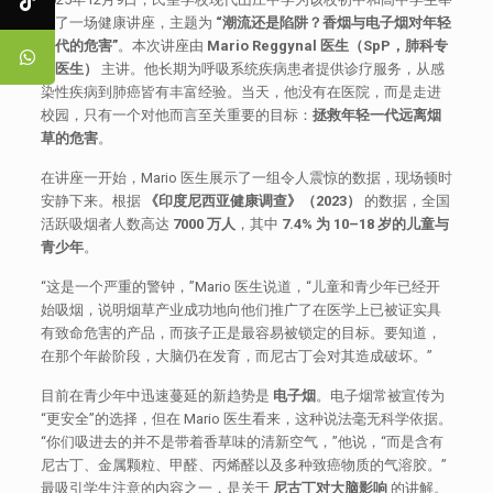
办了一场健康讲座，主题为
“潮流还是陷阱？香烟与电子烟对年轻
一代的危害”
。本次讲座由
Mario Reggynal 医生（SpP，肺科专
科医生）
主讲。他长期为呼吸系统疾病患者提供诊疗服务，从感
染性疾病到肺癌皆有丰富经验。当天，他没有在医院，而是走进
校园，只有一个对他而言至关重要的目标：
拯救年轻一代远离烟
草的危害
。
在讲座一开始，Mario 医生展示了一组令人震惊的数据，现场顿时
安静下来。根据
《印度尼西亚健康调查》（2023）
的数据，全国
活跃吸烟者人数高达
7000 万人
，其中
7.4% 为 10–18 岁的儿童与
青少年
。
“这是一个严重的警钟，”Mario 医生说道，“儿童和青少年已经开
始吸烟，说明烟草产业成功地向他们推广了在医学上已被证实具
有致命危害的产品，而孩子正是最容易被锁定的目标。要知道，
在那个年龄阶段，大脑仍在发育，而尼古丁会对其造成破坏。”
目前在青少年中迅速蔓延的新趋势是
电子烟
。电子烟常被宣传为
“更安全”的选择，但在 Mario 医生看来，这种说法毫无科学依据。
“你们吸进去的并不是带着香草味的清新空气，”他说，“而是含有
尼古丁、金属颗粒、甲醛、丙烯醛以及多种致癌物质的气溶胶。”
最吸引学生注意的内容之一，是关于
尼古丁对大脑影响
的讲解。