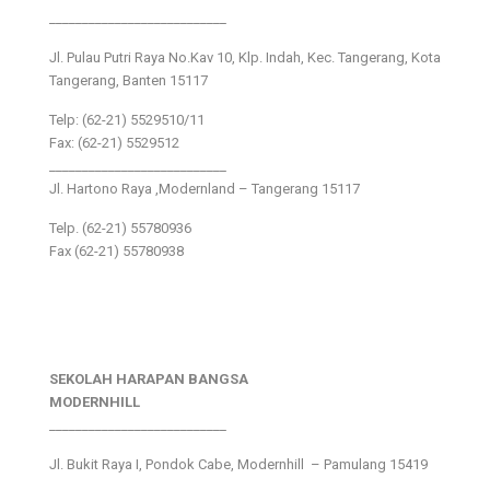
___________________________
Jl. Pulau Putri Raya No.Kav 10, Klp. Indah, Kec. Tangerang, Kota
Tangerang, Banten 15117
Telp: (62-21) 5529510/11
Fax: (62-21) 5529512
___________________________
Jl. Hartono Raya ,Modernland – Tangerang 15117
Telp. (62-21) 55780936
Fax (62-21) 55780938
SEKOLAH HARAPAN BANGSA
MODERNHILL
___________________________
Jl. Bukit Raya I, Pondok Cabe, Modernhill – Pamulang 15419