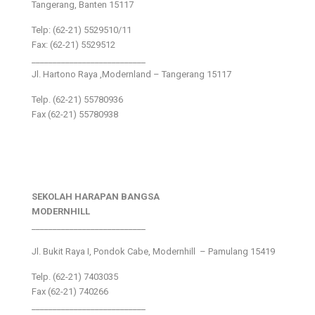
Tangerang, Banten 15117
Telp: (62-21) 5529510/11
Fax: (62-21) 5529512
___________________________
Jl. Hartono Raya ,Modernland – Tangerang 15117
Telp. (62-21) 55780936
Fax (62-21) 55780938
SEKOLAH HARAPAN BANGSA
MODERNHILL
___________________________
Jl. Bukit Raya I, Pondok Cabe, Modernhill – Pamulang 15419
Telp. (62-21) 7403035
Fax (62-21) 740266
___________________________