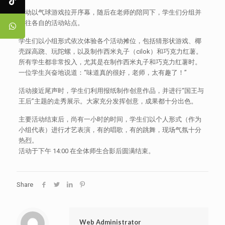
活动以气球游戏拉开序幕，随后在老师的陪同下，学生们分组并
前往各自的活动站点。
学生们以小组形式依次体验各个活动摊位，包括猜形状游戏、椰
壳踩高跷、玩陀螺，以及制作西米丸子（cilok）和巧克力红薯。
所有学生都非常投入，尤其是在制作西米丸子和巧克力红薯时。
一位学生兴奋地说道：“味道真的很好，老师，太有趣了！”
活动接近尾声时，学生们利用报纸制作创意作品，并进行“国王与
王后”主题的走秀展示。大家充分发挥创意，成果都十分出色。
主要活动结束后，尚有一小时的时间，学生们以个人形式（作为
小组代表）进行才艺表演，有的唱歌，有的跳舞，现场气氛十分
热烈。
活动于下午 14:00 在全体师生合影后圆满结束。
Share
Web Administrator