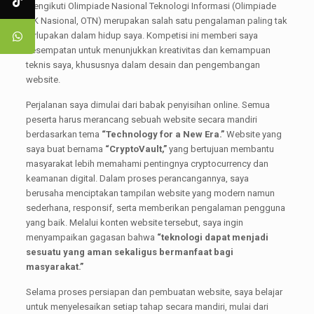
Mengikuti Olimpiade Nasional Teknologi Informasi (Olimpiade
TIK Nasional, OTN) merupakan salah satu pengalaman paling tak
terlupakan dalam hidup saya. Kompetisi ini memberi saya
kesempatan untuk menunjukkan kreativitas dan kemampuan
teknis saya, khususnya dalam desain dan pengembangan
website.
Perjalanan saya dimulai dari babak penyisihan online. Semua
peserta harus merancang sebuah website secara mandiri
berdasarkan tema
“Technology for a New Era.”
Website yang
saya buat bernama
“CryptoVault,”
yang bertujuan membantu
masyarakat lebih memahami pentingnya cryptocurrency dan
keamanan digital. Dalam proses perancangannya, saya
berusaha menciptakan tampilan website yang modern namun
sederhana, responsif, serta memberikan pengalaman pengguna
yang baik. Melalui konten website tersebut, saya ingin
menyampaikan gagasan bahwa
“teknologi dapat menjadi
sesuatu yang aman sekaligus bermanfaat bagi
masyarakat.”
Selama proses persiapan dan pembuatan website, saya belajar
untuk menyelesaikan setiap tahap secara mandiri, mulai dari