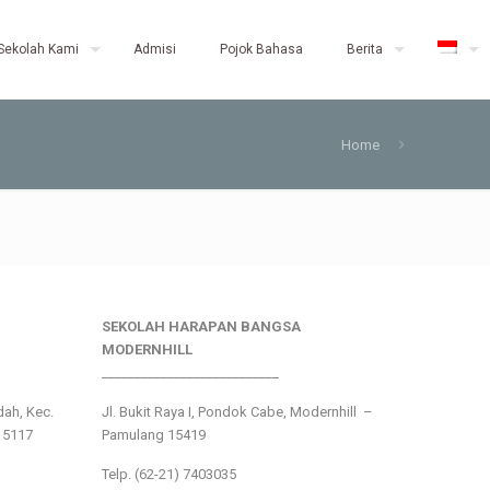
Sekolah Kami
Admisi
Pojok Bahasa
Berita
Home
SEKOLAH HARAPAN BANGSA
MODERNHILL
___________________________
ndah, Kec.
Jl. Bukit Raya I, Pondok Cabe, Modernhill –
15117
Pamulang 15419
Telp. (62-21) 7403035