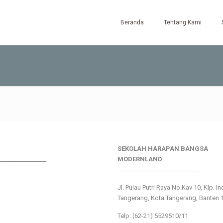
Beranda
Tentang Kami
SEKOLAH HARAPAN BANGSA
________________
MODERNLAND
___________________________
Jl. Pulau Putri Raya No.Kav 10, Klp. I
Tangerang, Kota Tangerang, Banten 
Telp: (62-21) 5529510/11