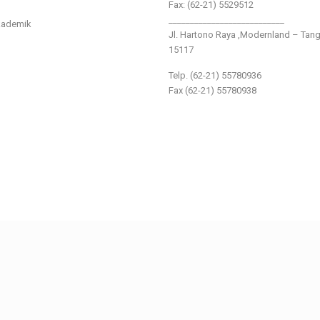
Fax: (62-21) 5529512
___________________________
kademik
Jl. Hartono Raya ,Modernland – Tan
15117
Telp. (62-21) 55780936
Fax (62-21) 55780938