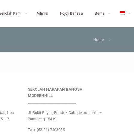
Sekolah Kami
Admisi
Pojok Bahasa
Berita
Home
SEKOLAH HARAPAN BANGSA
MODERNHILL
___________________________
ndah, Kec.
Jl. Bukit Raya I, Pondok Cabe, Modernhill –
15117
Pamulang 15419
Telp. (62-21) 7403035