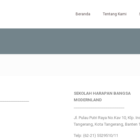
Beranda
Tentang Kami
SEKOLAH HARAPAN BANGSA
________________
MODERNLAND
___________________________
Jl. Pulau Putri Raya No.Kav 10, Klp. I
Tangerang, Kota Tangerang, Banten 
Telp: (62-21) 5529510/11