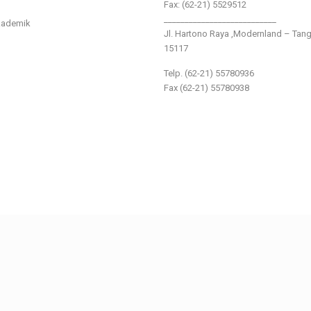
Fax: (62-21) 5529512
___________________________
kademik
Jl. Hartono Raya ,Modernland – Tan
15117
Telp. (62-21) 55780936
Fax (62-21) 55780938