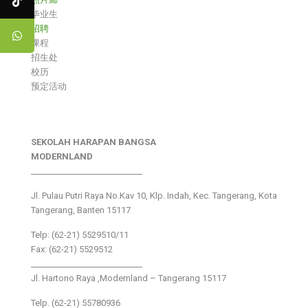
毕业生
招聘
课程
招生处
校历
预定活动
SEKOLAH HARAPAN BANGSA
MODERNLAND
___________________________
Jl. Pulau Putri Raya No.Kav 10, Klp. Indah, Kec. Tangerang, Kota
Tangerang, Banten 15117
Telp: (62-21) 5529510/11
Fax: (62-21) 5529512
___________________________
Jl. Hartono Raya ,Modernland – Tangerang 15117
Telp. (62-21) 55780936