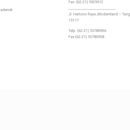
Fax: (62-21) 5529512
___________________________
kademik
Jl. Hartono Raya ,Modernland – Tan
15117
Telp. (62-21) 55780936
Fax (62-21) 55780938