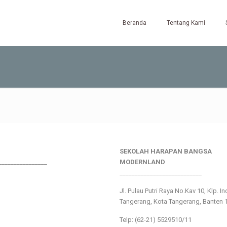
Beranda
Tentang Kami
SEKOLAH HARAPAN BANGSA
________________
MODERNLAND
___________________________
Jl. Pulau Putri Raya No.Kav 10, Klp. I
Tangerang, Kota Tangerang, Banten 
Telp: (62-21) 5529510/11