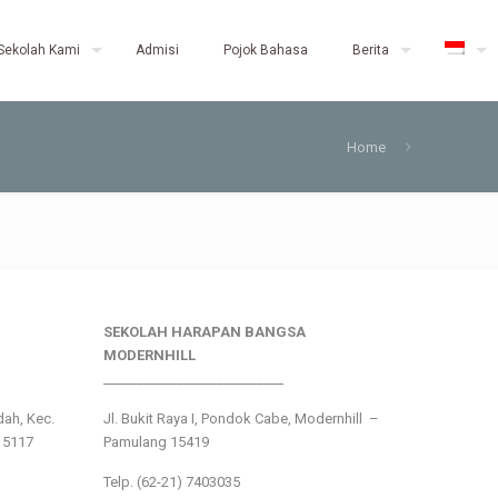
Sekolah Kami
Admisi
Pojok Bahasa
Berita
Home
SEKOLAH HARAPAN BANGSA
MODERNHILL
___________________________
ndah, Kec.
Jl. Bukit Raya I, Pondok Cabe, Modernhill –
15117
Pamulang 15419
Telp. (62-21) 7403035