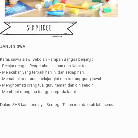
JANJI SISWA
Kami, siswa siswi Sekolah Harapan Bangsa berjanji :
- Belajar dengan Pengetahuan, Iman dan Karakter
- Melakukan yang terbaik hari ini dan setiap hari
- Mematuhi peraturan, belajar giat dan bertanggung jawab
- Menghormati orang tua, guru, teman dan diri sendiri
- Membuat orang tua bangga kepada kami
Dalam SHB kami percaya, Semoga Tuhan memberkati kita semua.