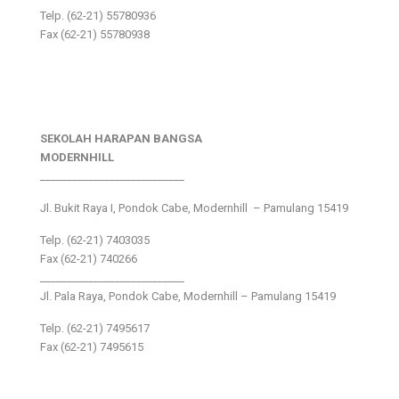
Telp. (62-21) 55780936
Fax (62-21) 55780938
SEKOLAH HARAPAN BANGSA
MODERNHILL
___________________________
Jl. Bukit Raya I, Pondok Cabe, Modernhill – Pamulang 15419
Telp. (62-21) 7403035
Fax (62-21) 740266
___________________________
Jl. Pala Raya, Pondok Cabe, Modernhill – Pamulang 15419
Telp. (62-21) 7495617
Fax (62-21) 7495615