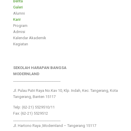
Berita
Galeri
Alumni
Karir
Program
Admisi
Kalendar Akademik
Kegiatan
SEKOLAH HARAPAN BANGSA
MODERNLAND
___________________________
Jl. Pulau Putri Raya No.Kav 10, Klp. Indah, Kec. Tangerang, Kota
Tangerang, Banten 15117
Telp: (62-21) 5529510/11
Fax: (62-21) 5529512
___________________________
Jl. Hartono Raya ,Modernland – Tangerang 15117