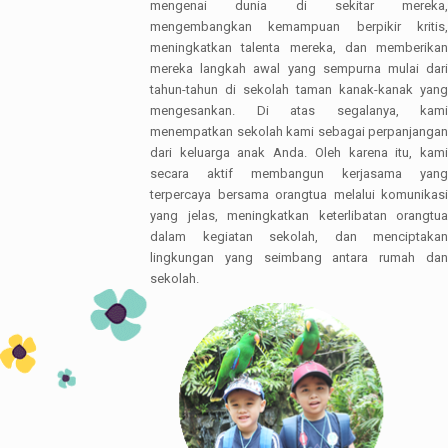
mengenai dunia di sekitar mereka,
mengembangkan kemampuan berpikir kritis,
meningkatkan talenta mereka, dan memberikan
mereka langkah awal yang sempurna mulai dari
tahun-tahun di sekolah taman kanak-kanak yang
mengesankan. Di atas segalanya, kami
menempatkan sekolah kami sebagai perpanjangan
dari keluarga anak Anda. Oleh karena itu, kami
secara aktif membangun kerjasama yang
terpercaya bersama orangtua melalui komunikasi
yang jelas, meningkatkan keterlibatan orangtua
dalam kegiatan sekolah, dan menciptakan
lingkungan yang seimbang antara rumah dan
sekolah.