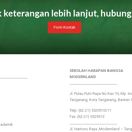
 keterangan lebih lanjut, hubung
Form Kontak
SEKOLAH HARAPAN BANGSA
________________
MODERNLAND
___________________________
Jl. Pulau Putri Raya No.Kav 10, Klp. I
Tangerang, Kota Tangerang, Banten 
Telp: (62-21) 5529510/11
Fax: (62-21) 5529512
___________________________
kademik
Jl. Hartono Raya ,Modernland – Tan