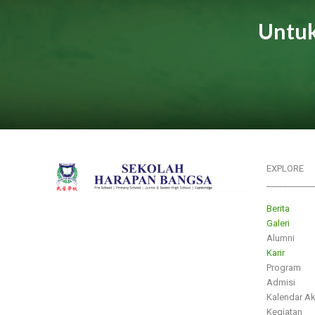
Untuk
EXPLORE
___________
Berita
Galeri
Alumni
Karir
Program
Admisi
Kalendar A
Kegiatan