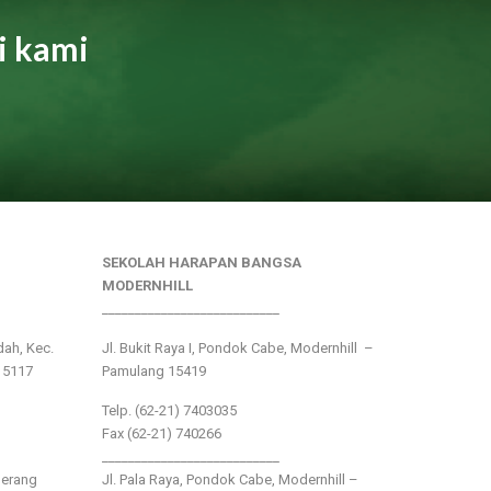
i kami
SEKOLAH HARAPAN BANGSA
MODERNHILL
___________________________
ndah, Kec.
Jl. Bukit Raya I, Pondok Cabe, Modernhill –
15117
Pamulang 15419
Telp. (62-21) 7403035
Fax (62-21) 740266
___________________________
gerang
Jl. Pala Raya, Pondok Cabe, Modernhill –