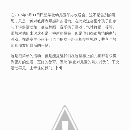
在2015年6月11日民望学校幼儿园举办欢送会。这不是告别的意
思，只是一种对教师表示感谢的活动。在此欢送会里小孩子们参
与了许多活动如：凌波舞蹈，音乐椅子游戏，气球舞蹈，等等。
虽然对他们来说这不是一种新的经验，但是他们都很热情的参与
游戏。在课室里小孩子们也与朋友一起互相交换礼物，共享与教
师和朋友们最后的一刻。
这是很简单的活动，但是能提醒我们在这世界上的儿童都有权得
到更好的生活，更好的教育。因此“停止对儿童的暴力行为”。下次
活动再见。上帝保佑我们。[:id]