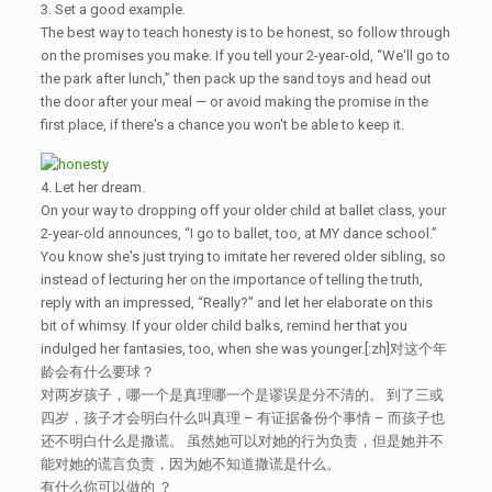
3. Set a good example.
The best way to teach honesty is to be honest, so follow through
on the promises you make. If you tell your 2-year-old, “We'll go to
the park after lunch,” then pack up the sand toys and head out
the door after your meal — or avoid making the promise in the
first place, if there's a chance you won't be able to keep it.
4. Let her dream.
On your way to dropping off your older child at ballet class, your
2-year-old announces, “I go to ballet, too, at MY dance school.”
You know she's just trying to imitate her revered older sibling, so
instead of lecturing her on the importance of telling the truth,
reply with an impressed, “Really?” and let her elaborate on this
bit of whimsy. If your older child balks, remind her that you
indulged her fantasies, too, when she was younger.[:zh]对这个年
龄会有什么要球？
对两岁孩子，哪一个是真理哪一个是谬误是分不清的。 到了三或
四岁，孩子才会明白什么叫真理 – 有证据备份个事情 – 而孩子也
还不明白什么是撒谎。 虽然她可以对她的行为负责，但是她并不
能对她的谎言负责，因为她不知道撒谎是什么。
有什么你可以做的 ？