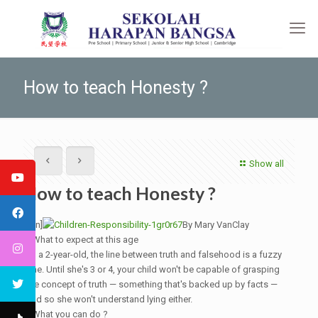
How to teach Honesty ?
Show all
How to teach Honesty ?
[:en]
By Mary VanClay
• What to expect at this age
To a 2-year-old, the line between truth and falsehood is a fuzzy
one. Until she's 3 or 4, your child won't be capable of grasping
the concept of truth — something that's backed up by facts —
and so she won't understand lying either.
• What you can do ?