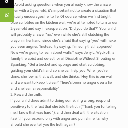
1. Avoid asking questions when you already know the answer.
Even with a 2-year-old, it's important not to create a situation that
actually encourages her to lie. Of course, when we find bright
blue scribbles on the kitchen wall, we're all tempted to turn to our
2-year-old and say in exasperation, “Did you do that?” Your child
will probably answer “no,” even while she's still clutching the
crayon in her hand, since she's afraid that saying “yes” will make
you even angrier. “Instead, try saying, ‘I'm sorry that happened!
Now we're going to learn about walls,'” says Jerry L. Wyckoff, a
family therapist and co-author of Discipline Without Shouting or
Spanking. “Get a bucket and sponge and start scrubbing,
guiding your child's hand so she can help you. When you're
done, she ‘owns' that wall, and she thinks, ‘Hey, this is our wall
and we want to keep it clean!' There's been no anger over a lie,
and she learns responsibility.”
2. Reward the truth.
If your child does admit to doing something wrong, respond
positively to the fact that she told the truth (“Thank you for telling
me! I know that was hard.”), and then deal with the situation
itself. If you respond only with anger and punishments, why
should she ever tell you the truth again?