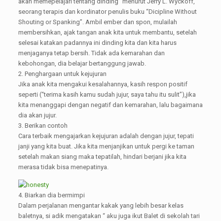
akan memepelajari tentang dinding” menurut Jerry L. Wyckoff,
seorang terapis dan kordinator penulis buku “Dicipline Without
Shouting or Spanking”. Ambil ember dan spon, mulailah
membersihkan, ajak tangan anak kita untuk membantu, setelah
selesai katakan padannya ini dinding kita dan kita harus
menjaganya tetap bersih. Tidak ada kemarahan dan
kebohongan, dia belajar bertanggung jawab.
2. Penghargaan untuk kejujuran
Jika anak kita mengakui kesalahannya, kasih respon positif
seperti (“terima kasih kamu sudah jujur, saya tahu itu sulit”),jika
kita menanggapi dengan negatif dan kemarahan, lalu bagaimana
dia akan jujur.
3. Berikan contoh
Cara terbaik mengajarkan kejujuran adalah dengan jujur, tepati
janji yang kita buat. Jika kita menjanjikan untuk pergi ke taman
setelah makan siang maka tepatilah, hindari berjani jika kita
merasa tidak bisa menepatinya.
4. Biarkan dia bermimpi
Dalam perjalanan mengantar kakak yang lebih besar kelas
baletnya, si adik mengatakan “ aku juga ikut Balet di sekolah tari