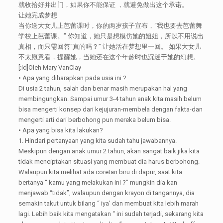
就收拾好并出门，如果你不能保证 ，就避免做出这个承诺。
让她完成梦想
当你送大女儿上芭蕾课时，你的两岁孩子宣布，“我也要去芭蕾舞
学校上芭蕾课。” 你知道，她只是想模仿她的姐姐，所以不用说出
真相，而只需回答“真的吗？” 让她活在梦想里一回。 如果大女儿
不太愿意看，提醒她，当她还在这个年龄时也沉迷于她的幻想。
[:id]Oleh Mary VanClay
• Apa yang diharapkan pada usia ini ?
Di usia 2 tahun, salah dan benar masih merupakan hal yang
membingungkan. Sampai umur 3-4 tahun anak kita masih belum
bisa mengerti konsep dari kejujuran-membela dengan fakta-dan
mengerti arti dari berbohong pun mereka belum bisa.
• Apa yang bisa kita lakukan?
1. Hindari pertanyaan yang kita sudah tahu jawabannya.
Meskipun dengan anak umur 2 tahun, akan sangat baik jika kita
tidak menciptakan situasi yang membuat dia harus berbohong.
Walaupun kita melihat ada coretan biru di dapur, saat kita
bertanya “ kamu yang melakukan ini ?” mungkin dia kan
menjawab “tidak”, walaupun dengan krayon di tangannya, dia
semakin takut untuk bilang “ iya’ dan membuat kita lebih marah
lagi. Lebih baik kita mengatakan “ ini sudah terjadi, sekarang kita