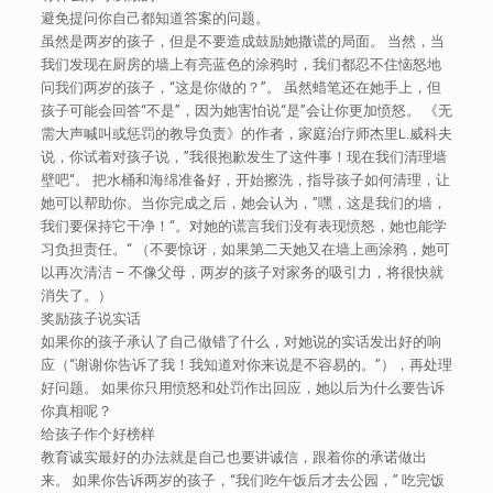
避免提问你自己都知道答案的问题。
虽然是两岁的孩子，但是不要造成鼓励她撒谎的局面。 当然，当
我们发现在厨房的墙上有亮蓝色的涂鸦时，我们都忍不住恼怒地
问我们两岁的孩子，“这是你做的？”。 虽然蜡笔还在她手上，但
孩子可能会回答“不是”，因为她害怕说“是”会让你更加愤怒。 《无
需大声喊叫或惩罚的教导负责》的作者，家庭治疗师杰里L.威科夫
说，你试着对孩子说，”我很抱歉发生了这件事！现在我们清理墙
壁吧“。 把水桶和海绵准备好，开始擦洗，指导孩子如何清理，让
她可以帮助你。当你完成之后，她会认为，”嘿，这是我们的墙，
我们要保持它干净！“。对她的谎言我们没有表现愤怒，她也能学
习负担责任。“ （不要惊讶，如果第二天她又在墙上画涂鸦，她可
以再次清洁 – 不像父母，两岁的孩子对家务的吸引力，将很快就
消失了。）
奖励孩子说实话
如果你的孩子承认了自己做错了什么，对她说的实话发出好的响
应（“谢谢你告诉了我！我知道对你来说是不容易的。”），再处理
好问题。 如果你只用愤怒和处罚作出回应，她以后为什么要告诉
你真相呢？
给孩子作个好榜样
教育诚实最好的办法就是自己也要讲诚信，跟着你的承诺做出
来。 如果你告诉两岁的孩子，“我们吃午饭后才去公园，” 吃完饭