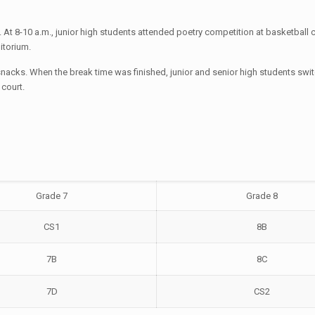
. At 8-10 a.m., junior high students attended poetry competition at basketball
itorium.
nacks. When the break time was finished, junior and senior high students swi
 court.
Grade 7
Grade 8
CS1
8B
7B
8C
7D
CS2