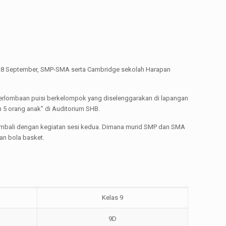
al 28 September, SMP-SMA serta Cambridge sekolah Harapan
 perlombaan puisi berkelompok yang diselenggarakan di lapangan
 5 orang anak” di Auditorium SHB.
n kembali dengan kegiatan sesi kedua. Dimana murid SMP dan SMA
an bola basket.
Kelas 9
9D