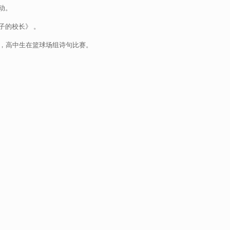
动。
子的校长》 。
影，高中生在篮球场组诗句比赛。