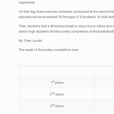
september.
On that day, there were two activities conducted at the same time
educational movie entitled “A Principal of 5 Students” at SHB Aud
Then, students had a 40-minute break to enjoy moon cakes and s
senior high students did the poetry competition at the basketball
By: Chen Laoshi.
The result of the poetry competition was:
st
1
place
nd
2
place
rd
3
place