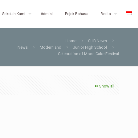
Sekolah Kami
Admisi
Pojok Bahasa
Berita
Home
SHB News
News
Modernland
Junior High School
Celebration of Moon Cake Festival
Show all