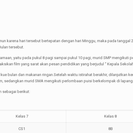
 namun karena hari tersebut bertepatan dengan hari Minggu, maka pada tangg
ulan tersebut.
rsamaan, yaitu pada pukul 8 pagi sampai pukul 10 pagi, murid SMP mengikuti
sikan film yang sarat akan pesan pendidikan yang berjudul “ Kepala Sekolah
 kue bulan dan makanan ringan.Setelah waktu istirahat berakhir, dilanjutka
ium, sedangkan murid SMA mengikuti perlombaan puisi berkelompak di lapang
 sebagai berikut:
Kelas 7
Kelas 8
CS1
8B