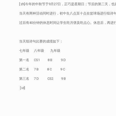
[:zh]今年的中秋节于9月27日，正巧是星期日；节后的第二天
当天有两种活动同时进行，初中生八点至十点在篮球场进行组诗句
过后有40分钟的休息时间让学生吃月饼及吃点心。休息后，再进
当天组诗句比赛的成绩如下：
七年级 八年级 九年级
第一名 CS1 8 B 9 D
第二名 7 B 8 C 9 C
第三名 7 D CS2 9 B
[:id]