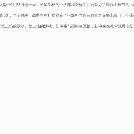
，也就是于9月28日这一天，民望学校的中学部和剑桥部共同举办了庆祝中秋节的活
比赛；同个时段，高中生在礼堂观看了一部相当具有教育意义的电影《五个孩
行第二场的活动。第二场的活动，初中生与高中生互换，初中生在礼堂观看电