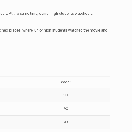
 court. At the same time, senior high students watched an
tched places, where junior high students watched the movie and
Grade 9
9D
9C
9B