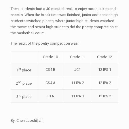
Then, students had a 40-minute break to enjoy moon cakes and
snacks. When the break time was finished, junior and senior high
students switched places, where junior high students watched
the movie and senior high students did the poetry competition at
the basketball court.
The result of the poetry competition was:
Grade 10
Grade 11
Grade 12
st
CS4 B
JC1
12 IPS 1
1
place
nd
CS4 A
11 IPA 2
12 IPA 2
2
place
rd
10 A
11 IPA 1
12 IPS 2
3
place
By: Chen Laoshi[:zh]