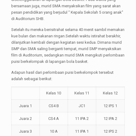
bersamaan juga, murid SMA menyaksikan film yang sarat akan
pesan pendidikan yang berjudul “ Kepala Sekolah 5 orang anak”
di Auditorium SHB.
Setelah itu mereka berisitrahat selama 40 menit sambil memakan
kue bulan dan makanan ringan.Setelah waktu istirahat berakhir,
dilanjutkan kembali dengan kegiatan sesi kedua. Dimana murid
SMP dan SMA saling berganti tempat, murid SMP menyaksikan
film di Auditorium, sedangkan murid SMA mengikuti perlombaan
puisi berkelompak di lapangan bola basket.
Adapun hasil dari perlombaan puisi berkelompok tersebut
adalah sebagai berikut:
Kelas 10
Kelas 11
Kelas 12
Juara 1
CS4 B
JC1
12 IPS 1
Juara 2
CS4 A
11 IPA 2
12 IPA 2
Juara 3
10 A
11 IPA 1
12 IPS 2