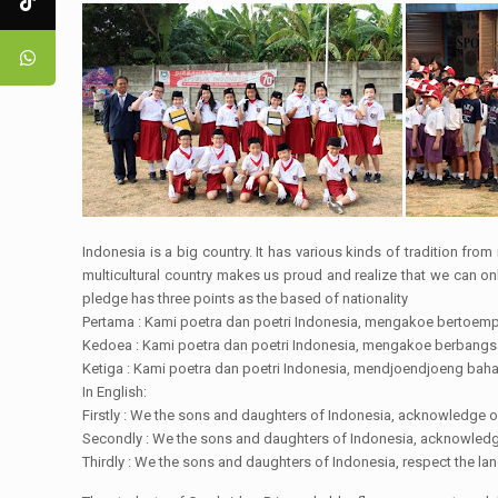
Indonesia is a big country. It has various kinds of tradition from
multicultural country makes us proud and realize that we can o
pledge has three points as the based of nationality
Pertama : Kami poetra dan poetri Indonesia, mengakoe bertoempa
Kedoea : Kami poetra dan poetri Indonesia, mengakoe berbangsa
Ketiga : Kami poetra dan poetri Indonesia, mendjoendjoeng bah
In English:
Firstly : We the sons and daughters of Indonesia, acknowledge 
Secondly : We the sons and daughters of Indonesia, acknowledge
Thirdly : We the sons and daughters of Indonesia, respect the lan