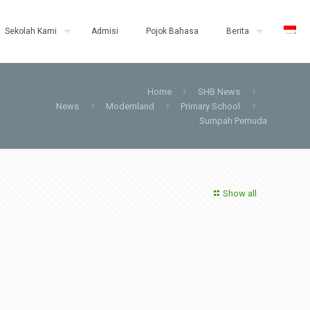
Sekolah Kami
Admisi
Pojok Bahasa
Berita
Home
SHB News
News
Modernland
Primary School
Sumpah Pemuda
Show all