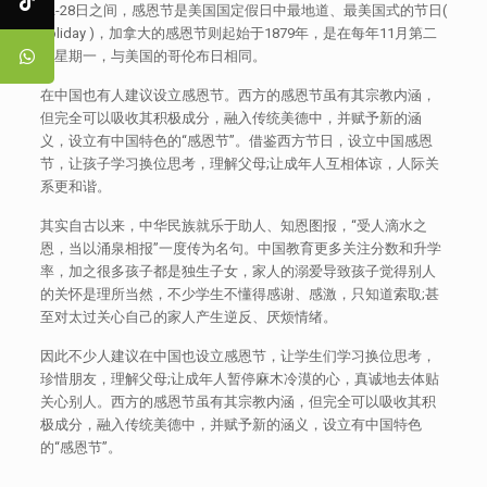
22-28日之间，感恩节是美国国定假日中最地道、最美国式的节日(
holiday )，加拿大的感恩节则起始于1879年，是在每年11月第二
个星期一，与美国的哥伦布日相同。
在中国也有人建议设立感恩节。西方的感恩节虽有其宗教内涵，
但完全可以吸收其积极成分，融入传统美德中，并赋予新的涵
义，设立有中国特色的“感恩节”。借鉴西方节日，设立中国感恩
节，让孩子学习换位思考，理解父母;让成年人互相体谅，人际关
系更和谐。
其实自古以来，中华民族就乐于助人、知恩图报，“受人滴水之
恩，当以涌泉相报”一度传为名句。中国教育更多关注分数和升学
率，加之很多孩子都是独生子女，家人的溺爱导致孩子觉得别人
的关怀是理所当然，不少学生不懂得感谢、感激，只知道索取;甚
至对太过关心自己的家人产生逆反、厌烦情绪。
因此不少人建议在中国也设立感恩节，让学生们学习换位思考，
珍惜朋友，理解父母;让成年人暂停麻木冷漠的心，真诚地去体贴
关心别人。西方的感恩节虽有其宗教内涵，但完全可以吸收其积
极成分，融入传统美德中，并赋予新的涵义，设立有中国特色
的“感恩节”。