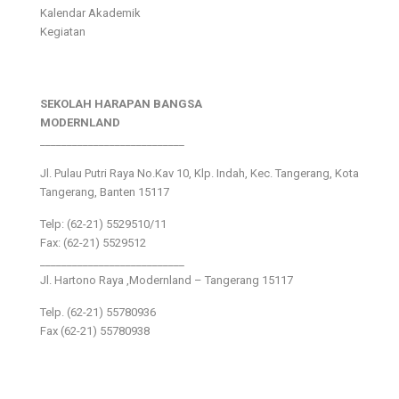
Kalendar Akademik
Kegiatan
SEKOLAH HARAPAN BANGSA
MODERNLAND
___________________________
Jl. Pulau Putri Raya No.Kav 10, Klp. Indah, Kec. Tangerang, Kota
Tangerang, Banten 15117
Telp: (62-21) 5529510/11
Fax: (62-21) 5529512
___________________________
Jl. Hartono Raya ,Modernland – Tangerang 15117
Telp. (62-21) 55780936
Fax (62-21) 55780938