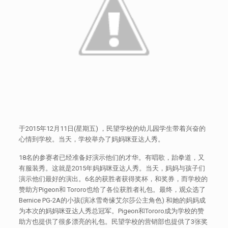
于2015年12月11日(星期五) ，民望学校的幼儿园学生带着兴奋的
心情到学校。当天，学校举办了妈妈咪亚达人秀。
18名的参赛者已经准备好演示他们的才华。有唱歌，跆拳道，又
有服装秀。这就是2015年妈妈咪亚达人秀。当天，妈妈与孩子们
演示他们最好的演出。6名的获胜者获得奖杯，和奖券，而学校的
赞助方Pigeon和 Tororo也给了各位获胜者礼包。最终，观众选了
Bernice PG-2A的小孩(演冰雪奇缘艾尔莎公主角色) 和她的妈妈成
为本次的妈妈咪亚达人秀总冠军。Pigeon和Tororo成为学校的赞
助方也提供了很多漂亮的礼包。民望学校的营销部也提供了3张奖