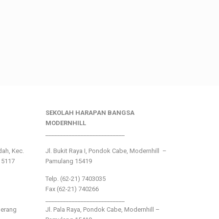
SEKOLAH HARAPAN BANGSA
MODERNHILL
___________________________
ndah, Kec.
Jl. Bukit Raya I, Pondok Cabe, Modernhill –
15117
Pamulang 15419
Telp. (62-21) 7403035
Fax (62-21) 740266
___________________________
gerang
Jl. Pala Raya, Pondok Cabe, Modernhill –