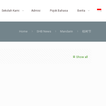
Sekolah Kami
Admisi
Pojok Bahasa
Berita
Home
SHB News
Mandarin
植树节
Show all