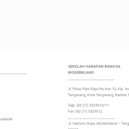
SEKOLAH HARAPAN BANGSA
________________
MODERNLAND
___________________________
Jl. Pulau Putri Raya No.Kav 10, Klp. I
Tangerang, Kota Tangerang, Banten 
Telp: (62-21) 5529510/11
Fax: (62-21) 5529512
___________________________
kademik
Jl. Hartono Raya ,Modernland – Tan