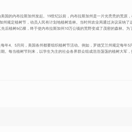
美国的内布拉斯加州发起。19世纪以前，内布拉斯加州是一片光秃秃的荒原
布拉斯加州规定植树节，动员人民有计划地植树造林。当时州农业局通过决议采纳
先后植树6亿棵，终于使内布拉斯加州10万公顷的荒野变成了茂密的森林。为了
每年4、5月间，美国各州都要组织植树节活动。例如，罗德艾兰州规定每年5
期。每当植树节到来，以学生为主的社会各界群众组成浩浩荡荡的植树大军，投