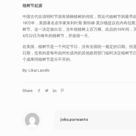
植树节起源
中国古代在清明时节就有插柳植树的传统，而近代植树节则最早由
1872年，美国著名农学家朱利叶斯·斯特林·莫尔顿提议在内
树节。这一决定做出后，当年就植树上百万棵。此后的16年间，又
4月22日为每年的植树节，并放假一天。
在美国，植树节是一个州定节日，没有全国统一规定的日期。但是
日期，也有的是每年由州长或州的其他政府部门临时决定植树节日
个成果同植树节是分不开的。
By: Likai Laoshi
Share
joko.purwanto