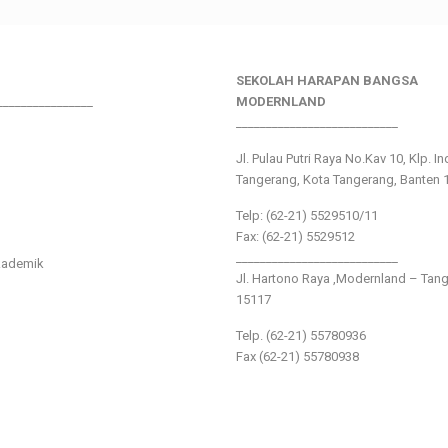
SEKOLAH HARAPAN BANGSA
________________
MODERNLAND
___________________________
Jl. Pulau Putri Raya No.Kav 10, Klp. I
Tangerang, Kota Tangerang, Banten 
Telp: (62-21) 5529510/11
Fax: (62-21) 5529512
___________________________
kademik
Jl. Hartono Raya ,Modernland – Tan
15117
Telp. (62-21) 55780936
Fax (62-21) 55780938