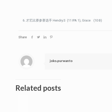
才艺比赛参赛选手 Hendry.S (11 IPA 1), Grace (10 B)
Share
joko.purwanto
Related posts