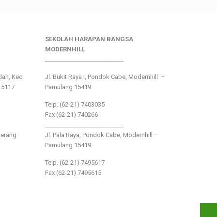
SEKOLAH HARAPAN BANGSA
MODERNHILL
___________________________
ndah, Kec.
Jl. Bukit Raya I, Pondok Cabe, Modernhill –
15117
Pamulang 15419
Telp. (62-21) 7403035
Fax (62-21) 740266
___________________________
gerang
Jl. Pala Raya, Pondok Cabe, Modernhill –
Pamulang 15419
Telp. (62-21) 7495617
Fax (62-21) 7495615