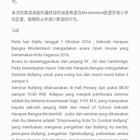
为。
本次的欺凌讲座的最终目的就是希望在
Modernland
民望学校小学
社区里，能够防止并减少欺凌的行为。
[:id]
Pada hari Sabtu tanggal 1 Oktober 2016 , Sekolah Harapan
Bangsa Modernland mengadakan acara Open House yang
bertemakan Kids Vaganza 2016 .
Acara ini diselenggarakan dari jenjang TK , SD dan Cambridge.
Pada kesempatan inipun Sekolah Harapan Bangsa mengadakan
Seminar Bullying untuk para orang tua dan murid murid kelas 3
sampai 6.
Seminar Bullying dilaksanakan di Hall Primary dari pukul 08.30
sampai 10.30 WIB. Adapun yang menjadi pembicara seminar
adalah Ibu Melanie Kusumawati Gigir, S.Pd, M.S, yang merupakan
kepala sekolah jenjang SMA dan Head of School Sekolah
Harapan Bangsa Modernhill.. Judul dari seminar yang dibawakan
oleh Ibu Melanie adalah “Empowering Kids To Combat Bullying”
yang membahas mengenai pengertian dari Bullying itu sendiri,
jenis-jenis Bullying, pengertian Cyberbullying, perbedaan antara