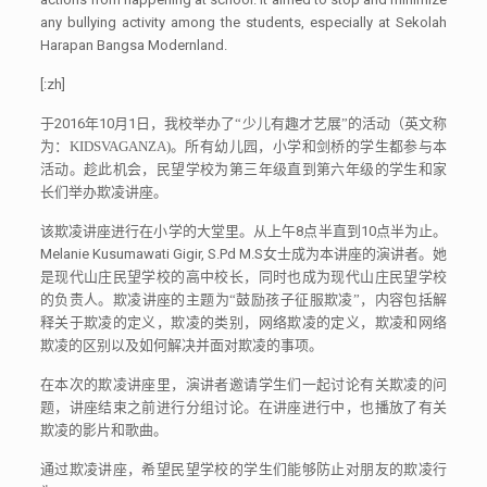
any bullying activity among the students, especially at Sekolah
Harapan Bangsa Modernland.
[:zh]
于
2016
年
10
月
1
日，我校举办了
“
少儿有趣才艺展
”
的活动（英文称
为：KIDSVAGANZA)。所有幼儿园，小学和剑桥的学生都参与本
活动。趁此机会，民望学校为第三年级直到第六年级的学生和家
长们举办欺凌讲座。
该欺凌讲座进行在小学的大堂里。从上午
8
点半直到
10
点半为止。
Melanie Kusumawati Gigir, S.Pd M.S
女士成为本讲座的演讲者。她
是现代山庄民望学校的高中校长，同时也成为现代山庄民望学校
的负责人。欺凌讲座的主题为
“
鼓励孩子征服欺凌
”
，内容包括解
释关于欺凌的定义，欺凌的类别，网络欺凌的定义，欺凌和网络
欺凌的区别以及如何解决并面对欺凌的事项。
在本次的欺凌讲座里，演讲者邀请学生们一起讨论有关欺凌的问
题，讲座结束之前进行分组讨论。在讲座进行中，也播放了有关
欺凌的影片和歌曲。
通过欺凌讲座，希望民望学校的学生们能够防止对朋友的欺凌行